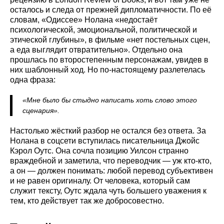
осталось и следа от прежней дипломатичности. По её
словам, «Одиссее» Нолана «недостаёт
психологической, эмоциональной, политической и
этической глубины», в фильме «нет постельных сцен,
а еда выглядит отвратительно». Отдельно она
прошлась по второстепенным персонажам, увидев в
них шаблонный ход. Но по-настоящему разлетелась
одна фраза:
«Мне было бы стыдно написать хоть слово этого
сценария».
Настолько жёсткий разбор не остался без ответа. За
Нолана в соцсети вступилась писательница Джойс
Кэрол Оутс. Она сочла позицию Уилсон странно
враждебной и заметила, что переводчик — уж кто-кто,
а он — должен понимать: любой перевод субъективен
и не равен оригиналу. От человека, который сам
служит тексту, Оутс ждала чуть большего уважения к
тем, кто действует так же добросовестно.