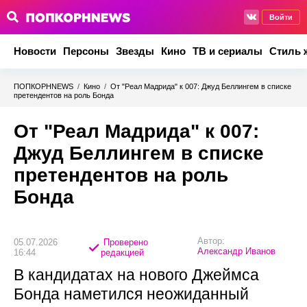
Войти
Новости
Персоны
Звезды
Кино
ТВ и сериалы
Стиль 
ПОПКОРНNEWS
/
Кино
/
От "Реал Мадрида" к 007: Джуд Беллингем в списке
претендентов на роль Бонда
От "Реал Мадрида" к 007:
Джуд Беллингем в списке
претендентов на роль
Бонда
Автор:
05.07.2026
Проверено
Александр Иванов
16:44
редакцией
В кандидатах на нового Джеймса
Бонда наметился неожиданный