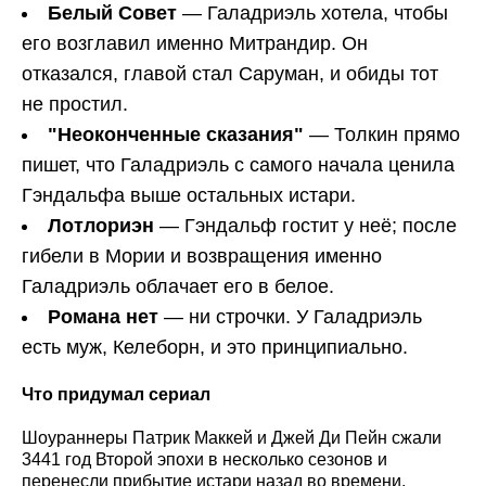
Белый Совет
— Галадриэль хотела, чтобы
его возглавил именно Митрандир. Он
отказался, главой стал Саруман, и обиды тот
не простил.
"Неоконченные сказания"
— Толкин прямо
пишет, что Галадриэль с самого начала ценила
Гэндальфа выше остальных истари.
Лотлориэн
— Гэндальф гостит у неё; после
гибели в Мории и возвращения именно
Галадриэль облачает его в белое.
Романа нет
— ни строчки. У Галадриэль
есть муж, Келеборн, и это принципиально.
Что придумал сериал
Шоураннеры Патрик Маккей и Джей Ди Пейн сжали
3441 год Второй эпохи в несколько сезонов и
перенесли прибытие истари назад во времени.