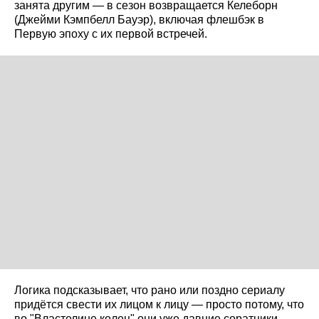
занята другим — в сезон возвращается Келеборн
(Джейми Кэмпбелл Бауэр), включая флешбэк в
Первую эпоху с их первой встречей.
Логика подсказывает, что рано или поздно сериалу
придётся свести их лицом к лицу — просто потому, что
во "Властелине колец" они уже давние соратники.