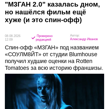
"М3ГАН 2.0" казалась дном,
но нашёлся фильм ещё
хуже (и это спин-офф)
Автор:
08.08.2026
Проверено
Александр Иванов
12:09
редакцией
Спин-офф «М3ГАН» под названием
«СОУЛМ8ЙТ» от студии Blumhouse
получил худшие оценки на Rotten
Tomatoes за всю историю франшизы.