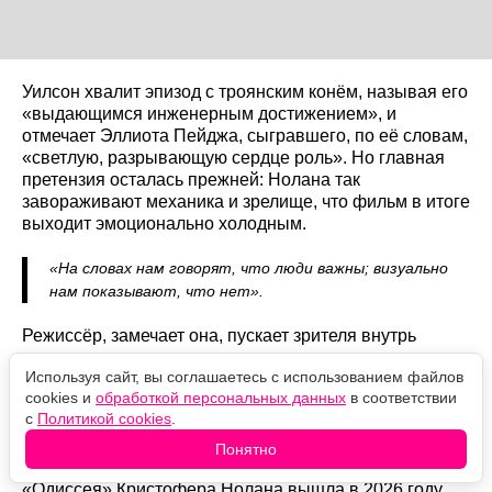
Уилсон хвалит эпизод с троянским конём, называя его
«выдающимся инженерным достижением», и
отмечает Эллиота Пейджа, сыгравшего, по её словам,
«светлую, разрывающую сердце роль». Но главная
претензия осталась прежней: Нолана так
завораживают механика и зрелище, что фильм в итоге
выходит эмоционально холодным.
«На словах нам говорят, что люди важны; визуально
нам показывают, что нет».
Режиссёр, замечает она, пускает зрителя внутрь
троянского коня, но так и не пускает внутрь самих
Используя сайт, вы соглашаетесь с использованием файлов
героев. Итог она формулирует коротко:
cookies и
обработкой персональных данных
в соответствии
с
Политикой cookies
.
«Визуально ошеломляющий, эмоционально
пустой фильм».
Понятно
«Одиссея» Кристофера Нолана вышла в 2026 году,