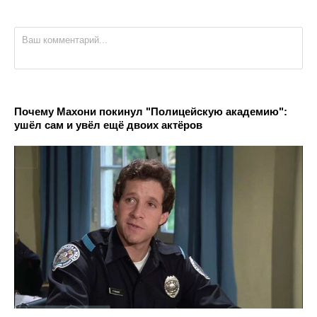
Почему Махони покинул "Полицейскую академию":
ушёл сам и увёл ещё двоих актёров