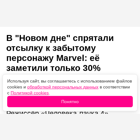
В "Новом дне" спрятали
отсылку к забытому
персонажу Marvel: её
заметили только 30%
фанатов "Человека-паука"
Используя сайт, вы соглашаетесь с использованием файлов
cookies и
обработкой персональных данных
в соответствии
с
Политикой cookies
.
Автор:
06.08.2026
Проверено
Понятно
Александр Иванов
17:02
редакцией
Режиссёр «Человека-паука 4»
рассказал о едва заметной отсылке к
одному из самых недооценённых
персонажей киновселенной Marvel,