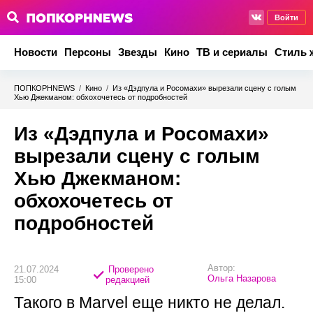
Войти
Новости
Персоны
Звезды
Кино
ТВ и сериалы
Стиль 
ПОПКОРНNEWS
/
Кино
/
Из «Дэдпула и Росомахи» вырезали сцену с голым
Хью Джекманом: обхохочетесь от подробностей
Из «Дэдпула и Росомахи»
вырезали сцену с голым
Хью Джекманом:
обхохочетесь от
подробностей
Автор:
21.07.2024
Проверено
Ольга Назарова
15:00
редакцией
Такого в Marvel еще никто не делал.