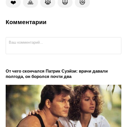
❤️
🙏
😹
🙀
😿
Комментарии
От чего скончался Патрик Суэйзи: врачи давали
полгода, он боролся почти два