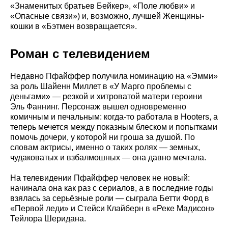
«Знаменитых братьев Бейкер», «Поле любви» и
«Опасные связи») и, возможно, лучшей Женщины-
кошки в «Бэтмен возвращается».
Роман с телевидением
Недавно Пфайффер получила номинацию на «Эмми»
за роль Шайенн Миллет в «У Марго проблемы с
деньгами» — резкой и хитроватой матери героини
Эль Фаннинг. Персонаж вышел одновременно
комичным и печальным: когда-то работала в Hooters, а
теперь мечется между показным блеском и попытками
помочь дочери, у которой ни гроша за душой. По
словам актрисы, именно о таких ролях — земных,
чудаковатых и взбалмошных — она давно мечтала.
На телевидении Пфайффер человек не новый:
начинала она как раз с сериалов, а в последние годы
взялась за серьёзные роли — сыграла Бетти Форд в
«Первой леди» и Стейси Клайберн в «Реке Мадисон»
Тейлора Шеридана.