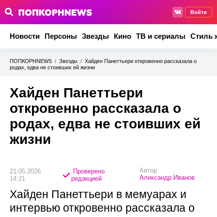
Войти
Новости
Персоны
Звезды
Кино
ТВ и сериалы
Стиль 
ПОПКОРНNEWS
/
Звезды
/
Хайден Панеттьери откровенно рассказала о
родах, едва не стоивших ей жизни
Хайден Панеттьери
откровенно рассказала о
родах, едва не стоивших ей
жизни
Автор:
21.05.2026
Проверено
Александр Иванов
14:21
редакцией
Хайден Панеттьери в мемуарах и
интервью откровенно рассказала о