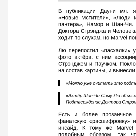
В публикации Дауни мл. я
«Новые Мстители», «Люди Ик
пантера», Намор и Шан-Чи.
Доктора Стрэнджа и Человека
ходит по слухам, но Marvel п
Лю перепостил «пасхалки» у
фото актёра, с ним ассоции
Стрэнджем и Паучком. Поклон
на состав картины, и вынесли
«Можно уже считать это подт
«Актёр Шан-Чи Симу Лю объясни
Подтверждение Доктора Стрэнд
Есть и более прозаичное 
фанатскую «расшифровку» и 
инсайд. К тому же Marvel 
подобным образом, так ч