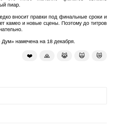
ый пиар.
редко вносит правки под финальные сроки и
ет камео и новые сцены. Поэтому до титров
чательно.
 Дум» намечена на 18 декабря.
❤️
🙏
😹
🙀
😿