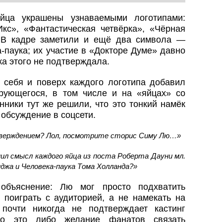
йца украшены узнаваемыми логотипами:
с», «Фантастическая четвёрка», «Чёрная
 В кадре заметили и ещё два символа —
-паука; их участие в «Докторе Думе» давно
ока этого не подтверждала.
 себя и поверх каждого логотипа добавил
рующегося, в том числе и на «яйцах» со
ники тут же решили, что это тонкий намёк
 обсуждение в соцсети.
верждением? Лол, посмотрите сторис Симу Лю…»
л смысл каждого яйца из поста Роберта Дауни мл.
жа и Человека-паука Тома Холланда?»
объяснение: Лю мог просто подхватить
поиграть с аудиторией, а не намекать на
почти никогда не подтверждает кастинг
то это либо желание фанатов связать