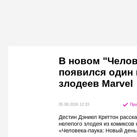
В новом "Челов
появился один
злодеев Marvel
05.08.2026 12:03
Про
Дестин Дэниел Креттон расска
нелепого злодея из комиксов
«Человека-паука: Новый день