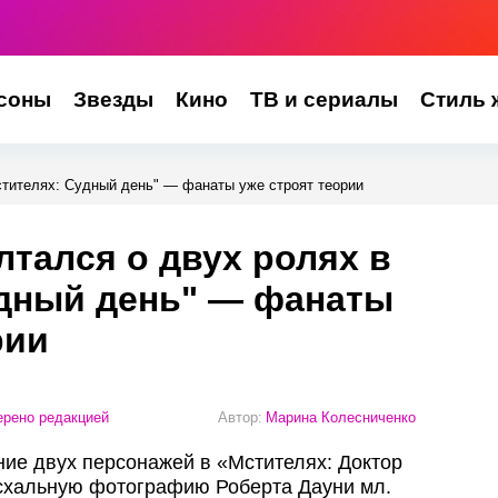
соны
Звезды
Кино
ТВ и сериалы
Стиль 
стителях: Судный день" — фанаты уже строят теории
тался о двух ролях в
удный день" — фанаты
рии
рено редакцией
Автор:
Марина Колесниченко
ие двух персонажей в «Мстителях: Доктор
асхальную фотографию Роберта Дауни мл.