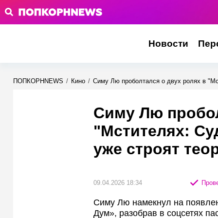
Новости
Пер
ПОПКОРНNEWS
/
Кино
/
Симу Лю проболтался о двух ролях в "М
Симу Лю пробол
"Мстителях: С
уже строят тео
09.04.2026 18:34
Прове
Симу Лю намекнул на появлен
Дум», разобрав в соцсетях п