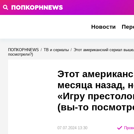
Новости
Пер
ПОПКОРНNEWS
/
ТВ и сериалы
/
Этот американский сериал вышел
посмотрели?)
Этот американс
месяца назад, 
«Игру престоло
(вы-то посмотр
07.07.2024 13:30
Прове