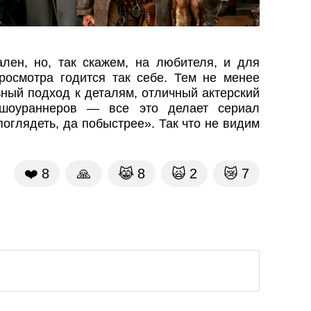
ален, но, так скажем, на любителя, и для
росмотра годится так себе. Тем не менее
ьный подход к деталям, отличный актерский
 шоураннеров — все это делает сериал
оглядеть, да побыстрее». Так что не видим
❤️
8
🙏
😹
8
🙀
2
😿
7