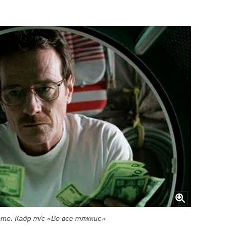
то: Кадр т/с «Во все тяжкие»