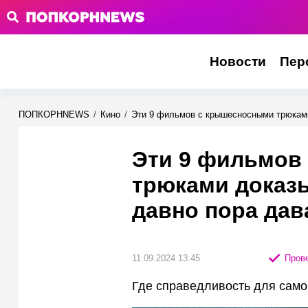
Новости
Пер
ПОПКОРНNEWS
/
Кино
/
Эти 9 фильмов с крышесносными трюками
Эти 9 фильмов
трюками доказы
давно пора дав
11.09.2024 13:45
Прове
Где справедливость для само