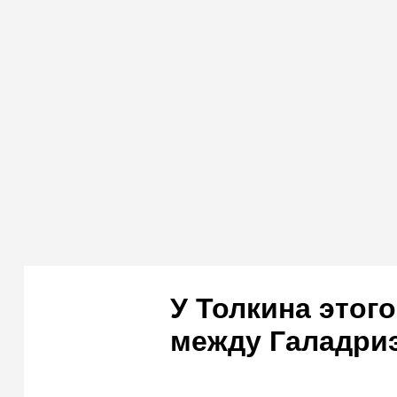
У Толкина этог
между Галадри