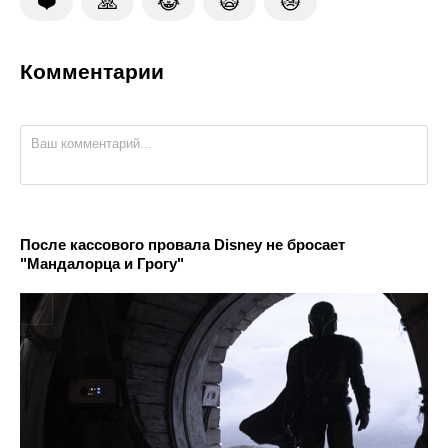
❤️
🙏
😹
🙀
😿
Комментарии
После кассового провала Disney не бросает
"Мандалорца и Грогу"