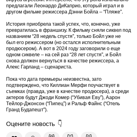
предлагали Леонардо ДиКаприо, который играл и в
другом фильме режиссера Дэнни Бойла – “Пляже”.
История приобрела такой успех, что, конечно, уже
превратилась в франшизу. К фильму сняли сиквел под
названием “28 недель спустя”, только Бойл уже не
был его режиссером (но остался исполнительным
продюсером). А вот в 2024 году заговорили о еще
одном сиквеле – на сей раз “28 лет спустя”, и Бойл
снова должен вернуться в качестве режиссера, а
Алекс Гарланд – сценариста.
Пока что дата премьеры неизвестна, зато
подтверждено, что Киллиан Мерфи поучаствует в
съемках (правда, уже в качестве продюсера), а среди
актеров будут Джоди Комер (“Убивая Еву”), Аарон
Тейлор-Джонсон (“Пипец”) и Ральф Файнс (“Отель
Гранд Будапешт”).
Оцените новость