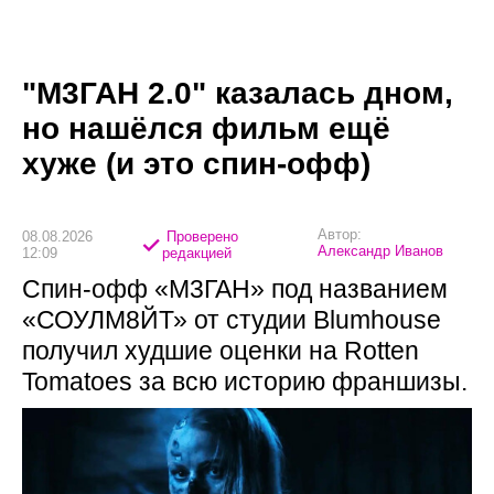
"М3ГАН 2.0" казалась дном,
но нашёлся фильм ещё
хуже (и это спин-офф)
Автор:
08.08.2026
Проверено
Александр Иванов
12:09
редакцией
Спин-офф «М3ГАН» под названием
«СОУЛМ8ЙТ» от студии Blumhouse
получил худшие оценки на Rotten
Tomatoes за всю историю франшизы.