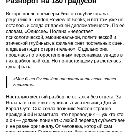
Разворот на 180 градусов
Вскоре после премьеры Уилсон опубликовала
рецензию в London Review of Books, и вот там уже не
осталось и следа от прежней дипломатичности. По её
словам, «Одиссее» Нолана «недостаёт
психологической, эмоциональной, политической и
этической глубины», в фильме «нет постельных сцен,
а еда выглядит отвратительно». Отдельно она
прошлась по второстепенным персонажам, увидев в
них шаблонный ход. Но по-настоящему разлетелась
одна фраза:
«Мне было бы стыдно написать хоть слово этого
сценария».
Настолько жёсткий разбор не остался без ответа. За
Нолана в соцсети вступилась писательница Джойс
Кэрол Оутс. Она сочла позицию Уилсон странно
враждебной и заметила, что переводчик — уж кто-кто,
а он — должен понимать: любой перевод субъективен
и не равен оригиналу. От человека, который сам