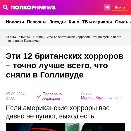
Войти
Новости
Персоны
Звезды
Кино
ТВ и сериалы
Стиль 
ПОПКОРНNEWS
/
Кино
/
Эти 12 британских хорроров – точно лучше всего,
что сняли в Голливуде
Эти 12 британских хорроров
– точно лучше всего, что
сняли в Голливуде
Автор:
25.09.2024
Проверено
Марина Колесниченко
07:00
редакцией
Если американские хорроры вас
давно не пугают, выход есть.