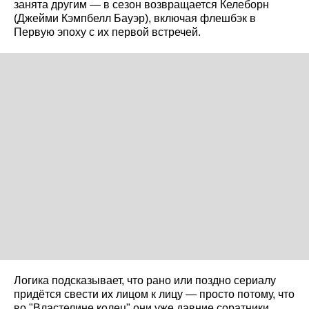
занята другим — в сезон возвращается Келеборн
(Джейми Кэмпбелл Бауэр), включая флешбэк в
Первую эпоху с их первой встречей.
Логика подсказывает, что рано или поздно сериалу
придётся свести их лицом к лицу — просто потому, что
во "Властелине колец" они уже давние соратники.