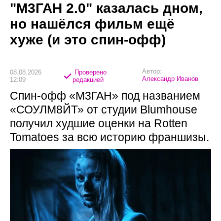
"М3ГАН 2.0" казалась дном,
но нашёлся фильм ещё
хуже (и это спин-офф)
Автор:
08.08.2026
Проверено
Александр Иванов
12:09
редакцией
Спин-офф «М3ГАН» под названием
«СОУЛМ8ЙТ» от студии Blumhouse
получил худшие оценки на Rotten
Tomatoes за всю историю франшизы.