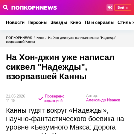
Войти
Новости
Персоны
Звезды
Кино
ТВ и сериалы
Стиль 
ПОПКОРНNEWS
/
Кино
/
На Хон-джин уже написал сиквел "Надежды",
взорвавшей Канны
На Хон-джин уже написал
сиквел "Надежды",
взорвавшей Канны
Автор:
21.05.2026
Проверено
Александр Иванов
11:18
редакцией
Канны гудят вокруг «Надежды»,
научно-фантастического боевика на
уровне «Безумного Макса: Дорога