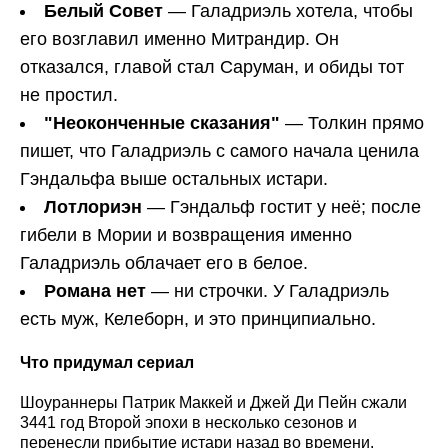
Белый Совет
— Галадриэль хотела, чтобы
его возглавил именно Митрандир. Он
отказался, главой стал Саруман, и обиды тот
не простил.
"Неоконченные сказания"
— Толкин прямо
пишет, что Галадриэль с самого начала ценила
Гэндальфа выше остальных истари.
Лотлориэн
— Гэндальф гостит у неё; после
гибели в Мории и возвращения именно
Галадриэль облачает его в белое.
Романа нет
— ни строчки. У Галадриэль
есть муж, Келеборн, и это принципиально.
Что придумал сериал
Шоураннеры Патрик Маккей и Джей Ди Пейн сжали
3441 год Второй эпохи в несколько сезонов и
перенесли прибытие истари назад во времени.