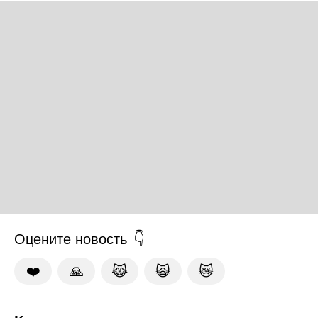
Оцените новость
❤️
🙏
😹
🙀
😿