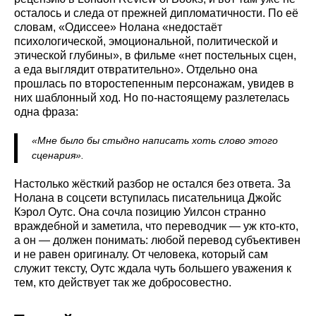
осталось и следа от прежней дипломатичности. По её
словам, «Одиссее» Нолана «недостаёт
психологической, эмоциональной, политической и
этической глубины», в фильме «нет постельных сцен,
а еда выглядит отвратительно». Отдельно она
прошлась по второстепенным персонажам, увидев в
них шаблонный ход. Но по-настоящему разлетелась
одна фраза:
«Мне было бы стыдно написать хоть слово этого
сценария».
Настолько жёсткий разбор не остался без ответа. За
Нолана в соцсети вступилась писательница Джойс
Кэрол Оутс. Она сочла позицию Уилсон странно
враждебной и заметила, что переводчик — уж кто-кто,
а он — должен понимать: любой перевод субъективен
и не равен оригиналу. От человека, который сам
служит тексту, Оутс ждала чуть большего уважения к
тем, кто действует так же добросовестно.