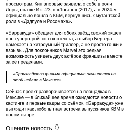
просмотрам. Кин впервые заявила о себе в роли
Лоры, она же Икс‑23, в «Логане» (2017), а в 2024‑м
официально вошла в КВМ, вернувшись к мутантской
роли в «Дэдпуле и Росомахе».
«Барракуда» обещает для обоих звёзд свежий экшен
вне супергеройского контекста, а выбор Бёргера
намекает на хитроумный триллер, а не просто гонки и
взрывы. Для поклонников Marvel это редкая
возможность увидеть двух актёров франшизы вместе
за её пределами.
«Производство фильма официально начинается на
этой неделе в Мексике».
Сейчас проект разворачивается на площадках в
Мексике — в ближайшее время ожидаются новости о
кастинге и первые кадры со съёмок. «Барракуда» уже
выглядит как любопытная встреча выпускников КВМ в
новом жанре.
Оцените новость