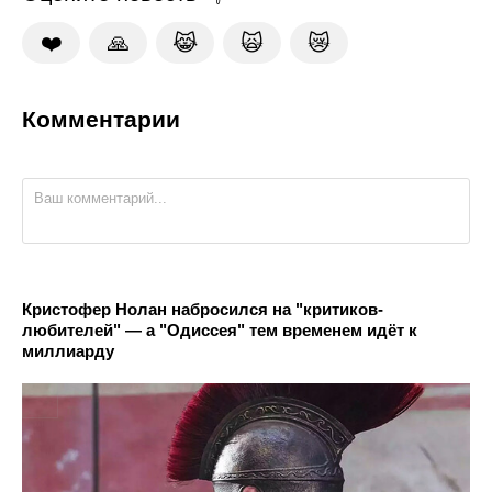
❤️
🙏
😹
🙀
😿
Комментарии
Кристофер Нолан набросился на "критиков-
любителей" — а "Одиссея" тем временем идёт к
миллиарду