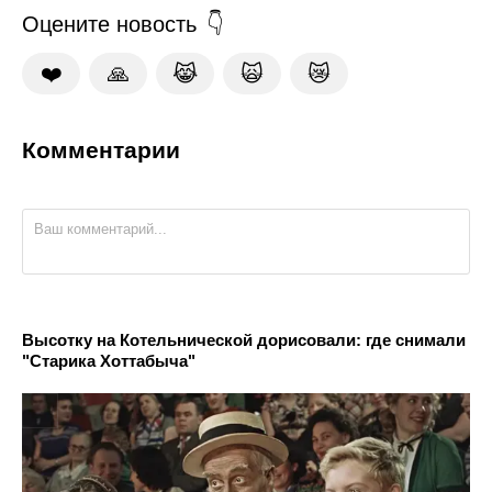
Оцените новость
❤️
🙏
😹
🙀
😿
Комментарии
Высотку на Котельнической дорисовали: где снимали
"Старика Хоттабыча"