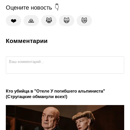
Оцените новость
❤️
🙏
😹
🙀
😿
Комментарии
Кто убийца в "Отеле У погибшего альпиниста"
(Стругацкие обманули всех!)