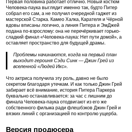
Первая половина работает отлично. Новый костюм
Человека-паука выглядит именно так, будто Питер
собрал его сам, а не получил очередной гаджет из
мастерской Старка. Камео Халка, Карателя и Чёрной
вдовы вписаны логично, а линия Питера и ЭмДжей
подана по-взрослому: она не перечёркивает горько-
сладкий финал «Человека-паука: Нет пути домой», а
оставляет пространство для будущей драмы.
Проблемы начинаются, когда на первый план
выходит героиня Сэди Синк — Джин Грей из
вселенной «Людей Икс».
Что актриса получила эту роль, давно не было
секретом благодаря утечкам. И как только Джин Грей
забирает всё внимание, история Питера Паркера
буквально останавливается: за час с лишним до
финала Человека-паука отодвигают из его же
собственного фильма ради флешбэков Джин Грей и
вязких линий с организацией по контролю ущерба.
Версия продюсера