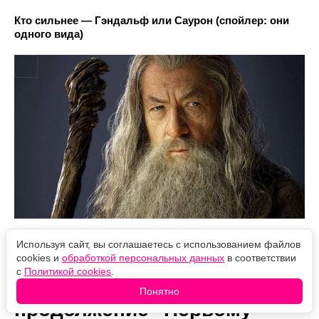
Кто сильнее — Гэндальф или Саурон (спойлер: они
одного вида)
Используя сайт, вы соглашаетесь с использованием файлов
cookies и
обработкой персональных данных
в соответствии
с
Политикой cookies
.
Спилберг возвращается:
Понятно
продолжение "Первому