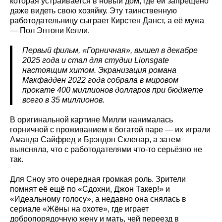
которая устраивается в новый дом, где ей запрещено
даже видеть свою хозяйку. Эту таинственную
работодательницу сыграет Кирстен Данст, а её мужа
— Пол Энтони Келли.
Первый фильм, «Горничная», вышел в декабре
2025 года и стал для студии Lionsgate
настоящим хитом. Экранизация романа
Макфадден 2022 года собрала в мировом
прокате 400 миллионов долларов при бюджете
всего в 35 миллионов.
В оригинальной картине Милли нанималась
горничной с проживанием к богатой паре — их играли
Аманда Сайфред и Брэндон Скленар, а затем
выясняла, что с работодателями что-то серьёзно не
так.
Для Сноу это очередная громкая роль. Зрители
помнят её ещё по «Сдохни, Джон Такер!» и
«Идеальному голосу», а недавно она снялась в
сериале «Жёны на охоте», где играет
добропорядочную жену и мать, чей переезд в