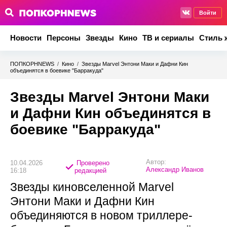
Войти
Новости
Персоны
Звезды
Кино
ТВ и сериалы
Стиль 
ПОПКОРНNEWS
/
Кино
/
Звезды Marvel Энтони Маки и Дафни Кин
объединятся в боевике "Барракуда"
Звезды Marvel Энтони Маки
и Дафни Кин объединятся в
боевике "Барракуда"
Автор:
10.04.2026
Проверено
Александр Иванов
16:18
редакцией
Звезды киновселенной Marvel
Энтони Маки и Дафни Кин
объединяются в новом триллере-