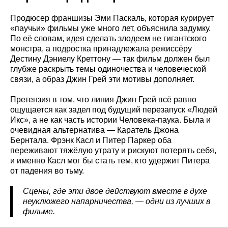
Продюсер франшизы Эми Паскаль, которая курирует
«паучьи» фильмы уже много лет, объяснила задумку.
По её словам, идея сделать злодеем не гигантского
монстра, а подростка принадлежала режиссёру
Дестину Дэниелу Креттону — так фильм должен был
глубже раскрыть темы одиночества и человеческой
связи, а образ Джин Грей эти мотивы дополняет.
Претензия в том, что линия Джин Грей всё равно
ощущается как задел под будущий перезапуск «Людей
Икс», а не как часть истории Человека-паука. Была и
очевидная альтернатива — Каратель Джона
Бернтала. Фрэнк Касл и Питер Паркер оба
переживают тяжёлую утрату и рискуют потерять себя,
и именно Касл мог бы стать тем, кто удержит Питера
от падения во тьму.
Сцены, где эти двое действуют вместе в духе
неуклюжего напарничества, — одни из лучших в
фильме.