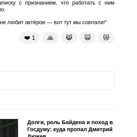
писку с признанием, что работать с ним
о.
не любит актёров — вот тут мы совпали!"
❤️
1
🙏
😹
🙀
😿
Долги, роль Байдена и поход в
Госдуму: куда пропал Дмитрий
Дюжев