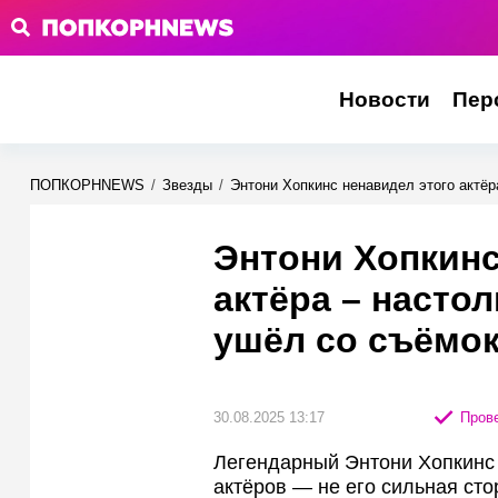
Новости
Пер
ПОПКОРНNEWS
/
Звезды
/
Энтони Хопкинс ненавидел этого актёр
Энтони Хопкинс
актёра – настол
ушёл со съёмо
30.08.2025 13:17
Прове
Легендарный Энтони Хопкинс 
актёров — не его сильная сто