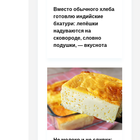
Вместо обычного хлеба
готовлю индийские
бхатури: лепёшки
надуваются на
сковороде, словно
подушки, — вкуснота
Не молоко и не сливки: