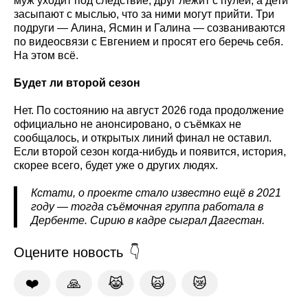
муж уходит под следствие, друг лежит с пулей, а дети
засыпают с мыслью, что за ними могут прийти. Три
подруги — Алина, Ясмин и Галина — созваниваются
по видеосвязи с Евгением и просят его беречь себя.
На этом всё.
Будет ли второй сезон
Нет. По состоянию на август 2026 года продолжение
официально не анонсировано, о съёмках не
сообщалось, и открытых линий финал не оставил.
Если второй сезон когда-нибудь и появится, история,
скорее всего, будет уже о других людях.
Кстати, о проекте стало известно ещё в 2021
году — тогда съёмочная группа работала в
Дербенте. Сирию в кадре сыграл Дагестан.
Оцените новость
❤️
🙏
😹
🙀
😿