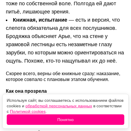
тоже по собственной воле. Полгода ей дают
питьё, лишающее зрения.
Книжная, испытание
— есть и версия, что
слепота обязательна для всех послушников.
Бродяжка объясняет Арье, что на стене у
храмовой лестницы есть незаметные глазу
зарубки, по которым можно ориентироваться на
ощупь. Похоже, кто-то нащупывал их до неё.
Скорее всего, верны обе книжные сразу: наказание,
которое совпало с плановым этапом обучения.
Как она прозрела
Используя сайт, вы соглашаетесь с использованием файлов
Слепой Арья остаётся ненадолго. Она нищенствует
cookies и
обработкой персональных данных
в соответствии
на улицах Браавоса, а Бродяжка ежедневно приходит
с
Политикой cookies
.
избивать её посохом — тренировка через боль. Якен
Понятно
Хгар предлагает сделку: назови своё имя, и получишь
крышу над головой, одежду и зрение. Арья отвечает,