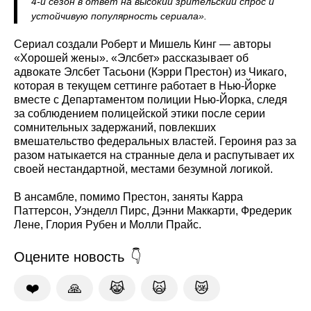
4-й сезон в ответ на высокий зрительский спрос и
устойчивую популярность сериала».
Сериал создали Роберт и Мишель Кинг — авторы
«Хорошей жены». «Элсбет» рассказывает об
адвокате Элсбет Тасьони (Кэрри Престон) из Чикаго,
которая в текущем сеттинге работает в Нью-Йорке
вместе с Департаментом полиции Нью‑Йорка, следя
за соблюдением полицейской этики после серии
сомнительных задержаний, повлекших
вмешательство федеральных властей. Героиня раз за
разом натыкается на странные дела и распутывает их
своей нестандартной, местами безумной логикой.
В ансамбле, помимо Престон, заняты Карра
Паттерсон, Уэнделл Пирс, Дэнни Маккарти, Фредерик
Лене, Глория Рубен и Молли Прайс.
Оцените новость
❤️
🙏
😹
🙀
😿