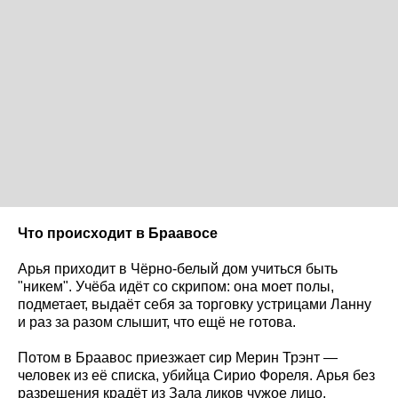
Что происходит в Браавосе
Арья приходит в Чёрно-белый дом учиться быть
"никем". Учёба идёт со скрипом: она моет полы,
подметает, выдаёт себя за торговку устрицами Ланну
и раз за разом слышит, что ещё не готова.
Потом в Браавос приезжает сир Мерин Трэнт —
человек из её списка, убийца Сирио Фореля. Арья без
разрешения крадёт из Зала ликов чужое лицо,