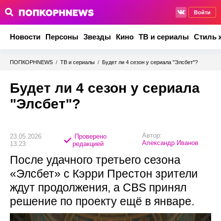
Войти
Новости
Персоны
Звезды
Кино
ТВ и сериалы
Стиль 
ПОПКОРНNEWS
/
ТВ и сериалы
/
Будет ли 4 сезон у сериала "Элсбет"?
Будет ли 4 сезон у сериала
"Элсбет"?
Автор:
23.05.2026
Проверено
Александр Иванов
13:23
редакцией
После удачного третьего сезона
«Элсбет» с Кэрри Престон зрители
ждут продолжения, а CBS принял
решение по проекту ещё в январе.