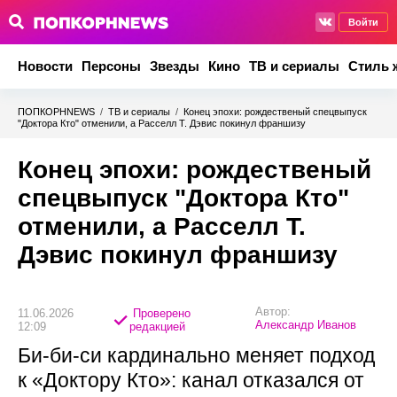
Войти
Новости
Персоны
Звезды
Кино
ТВ и сериалы
Стиль 
ПОПКОРНNEWS
/
ТВ и сериалы
/
Конец эпохи: рождественый спецвыпуск
"Доктора Кто" отменили, а Расселл Т. Дэвис покинул франшизу
Конец эпохи: рождественый
спецвыпуск "Доктора Кто"
отменили, а Расселл Т.
Дэвис покинул франшизу
Автор:
11.06.2026
Проверено
Александр Иванов
12:09
редакцией
Би-би-си кардинально меняет подход
к «Доктору Кто»: канал отказался от