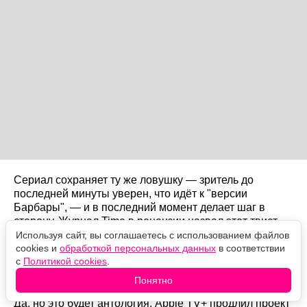
Сериал сохраняет ту же ловушку — зритель до
последней минуты уверен, что идёт к "версии
Барбары", — и в последний момент делает шаг в
сторону. Журнал Time в рецензии назвал этот твист
шокирующим, но нелепым; часть критиков
Используя сайт, вы соглашаетесь с использованием файлов
cookies и
обработкой персональных данных
в соответствии
согласилась.
с
Политикой cookies
.
Будет ли второй сезон?
Понятно
Да, но это будет антология. Apple TV+ продлил проект