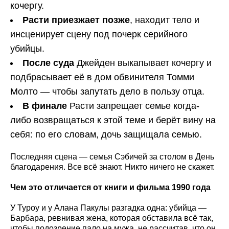
кочергу.
Расти приезжает позже
, находит тело и
инсценирует сцену под почерк серийного
убийцы.
После суда
Джейден выкапывает кочергу и
подбрасывает её в дом обвинителя Томми
Молто — чтобы запутать дело в пользу отца.
В финале
Расти запрещает семье когда-
либо возвращаться к этой теме и берёт вину на
себя: по его словам, дочь защищала семью.
Последняя сцена — семья Сэбичей за столом в День
благодарения. Все всё знают. Никто ничего не скажет.
Чем это отличается от книги и фильма 1990 года
У Туроу и у Алана Пакулы разгадка одна: убийца —
Барбара, ревнивая жена, которая обставила всё так,
чтобы подозрение пало на мужа, не рассчитав, что он