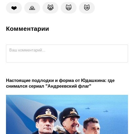
❤️
🙏
😹
🙀
😿
Комментарии
Настоящие подлодки и форма от Юдашкина: где
снимался сериал "Андреевский флаг"