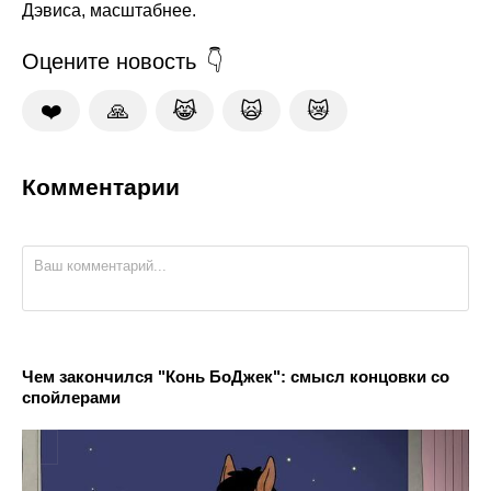
Дэвиса, масштабнее.
Оцените новость
❤️
🙏
😹
🙀
😿
Комментарии
Чем закончился "Конь БоДжек": смысл концовки со
спойлерами