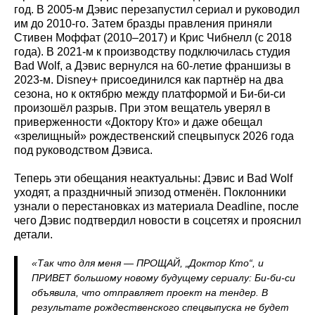
год. В 2005-м Дэвис перезапустил сериал и руководил
им до 2010-го. Затем бразды правления приняли
Стивен Моффат (2010–2017) и Крис Чибнелл (с 2018
года). В 2021-м к производству подключилась студия
Bad Wolf, а Дэвис вернулся на 60-летие франшизы в
2023-м. Disney+ присоединился как партнёр на два
сезона, но к октябрю между платформой и Би-би-си
произошёл разрыв. При этом вещатель уверял в
приверженности «Доктору Кто» и даже обещал
«зрелищный» рождественский спецвыпуск 2026 года
под руководством Дэвиса.
Теперь эти обещания неактуальны: Дэвис и Bad Wolf
уходят, а праздничный эпизод отменён. Поклонники
узнали о перестановках из материала Deadline, после
чего Дэвис подтвердил новости в соцсетях и прояснил
детали.
«Так что для меня — ПРОЩАЙ, „Доктор Кто“, и
ПРИВЕТ большому новому будущему сериалу: Би-би-си
объявила, что отправляет проект на тендер. В
результате рождественского спецвыпуска не будет