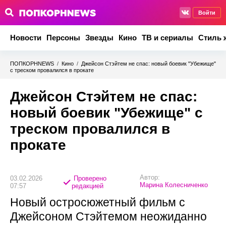
Войти
Новости
Персоны
Звезды
Кино
ТВ и сериалы
Стиль 
ПОПКОРНNEWS
/
Кино
/
Джейсон Стэйтем не спас: новый боевик "Убежище"
с треском провалился в прокате
Джейсон Стэйтем не спас:
новый боевик "Убежище" с
треском провалился в
прокате
Автор:
03.02.2026
Проверено
Марина Колесниченко
07:57
редакцией
Новый остросюжетный фильм с
Джейсоном Стэйтемом неожиданно