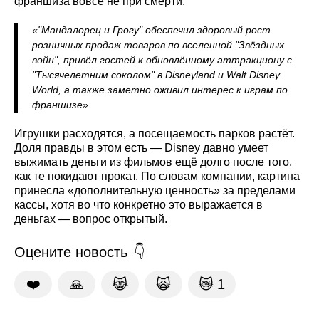
франшиза вовсе не при смерти:
«"Мандалорец и Грогу" обеспечил здоровый рост
розничных продаж товаров по вселенной "Звёздных
войн", привёл гостей к обновлённому аттракциону с
"Тысячелетним соколом" в Disneyland и Walt Disney
World, а также заметно оживил интерес к играм по
франшизе».
Игрушки расходятся, а посещаемость парков растёт.
Доля правды в этом есть — Disney давно умеет
выжимать деньги из фильмов ещё долго после того,
как те покидают прокат. По словам компании, картина
принесла «дополнительную ценность» за пределами
кассы, хотя во что конкретно это выражается в
деньгах — вопрос открытый.
Оцените новость
❤️
🙏
😹
🙀
😿
1