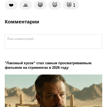
❤️
🙏
😹
🙀
😿
1
Комментарии
"Лакомый кусок" стал самым просматриваемым
фильмом на стримингах в 2026 году