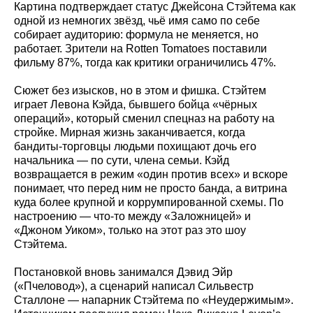
Картина подтверждает статус Джейсона Стэйтема как
одной из немногих звёзд, чьё имя само по себе
собирает аудиторию: формула не меняется, но
работает. Зрители на Rotten Tomatoes поставили
фильму 87%, тогда как критики ограничились 47%.
Сюжет без изысков, но в этом и фишка. Стэйтем
играет Левона Кэйда, бывшего бойца «чёрных
операций», который сменил спецназ на работу на
стройке. Мирная жизнь заканчивается, когда
бандиты‑торговцы людьми похищают дочь его
начальника — по сути, члена семьи. Кэйд
возвращается в режим «один против всех» и вскоре
понимает, что перед ним не просто банда, а витрина
куда более крупной и коррумпированной схемы. По
настроению — что-то между «Заложницей» и
«Джоном Уиком», только на этот раз это шоу
Стэйтема.
Постановкой вновь занимался Дэвид Эйр
(«Пчеловод»), а сценарий написал Сильвестр
Сталлоне — напарник Стэйтема по «Неудержимым».