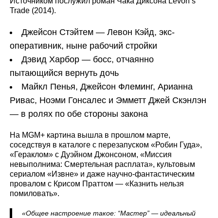
Источником послужил роман Чака Диксона Levon’s
Trade (2014).
Джейсон Стэйтем — Левон Кэйд, экс-
оперативник, ныне рабочий стройки
Дэвид Харбор — босс, отчаянно
пытающийся вернуть дочь
Майкл Пенья, Джейсон Флеминг, Арианна
Ривас, Ноэми Гонсалес и Эмметт Джей Скэнлэн
— в ролях по обе стороны закона
На MGM+ картина вышла в прошлом марте,
соседствуя в каталоге с перезапуском «Робин Гуда»,
«Гераклом» с Дуэйном Джонсоном, «Миссия
невыполнима: Смертельная расплата», культовым
сериалом «Извне» и даже научно‑фантастическим
провалом с Крисом Праттом — «Казнить нельзя
помиловать».
«Общее настроение такое: “Мастер” — идеальный