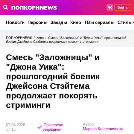
Войти
Новости
Персоны
Звезды
Кино
ТВ и сериалы
Стиль 
ПОПКОРНNEWS
/
Кино
/
Смесь "Заложницы" и "Джона Уика": прошлогодний
боевик Джейсона Стэйтема продолжает покорять стриминги
Смесь "Заложницы" и
"Джона Уика":
прошлогодний боевик
Джейсона Стэйтема
продолжает покорять
стриминги
Автор:
07.04.2026
Проверено
Марина Колесниченко
17:15
редакцией