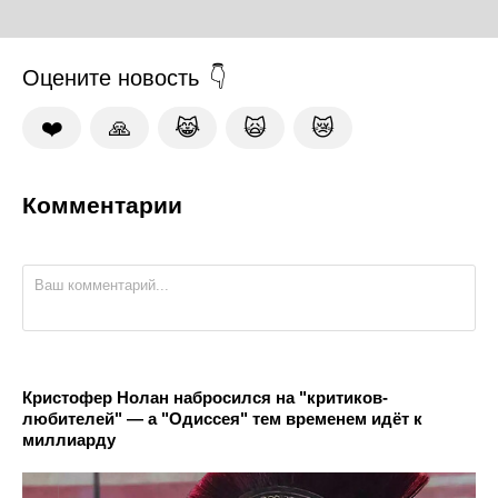
Оцените новость
❤️
🙏
😹
🙀
😿
Комментарии
Кристофер Нолан набросился на "критиков-
любителей" — а "Одиссея" тем временем идёт к
миллиарду