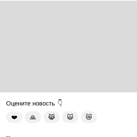
Оцените новость
❤️
🙏
😹
🙀
😿