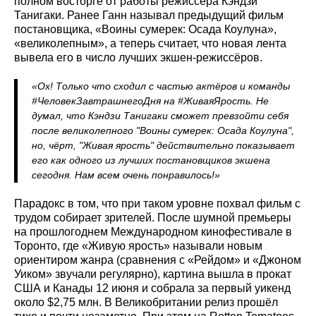
полном восторге от работы режиссёра Кэндзи
Танигаки. Ранее Ганн называл предыдущий фильм
постановщика, «Воины сумерек: Осада Коулуна»,
«великолепным», а теперь считает, что новая лента
вывела его в число лучших экшен-режиссёров.
«Ох! Только что сходил с частью актёров и команды
#ЧеловекЗавтрашнегоДня на #ЖиваяЯрость. Не
думал, что Кэндзи Танигаки сможет превзойти себя
после великолепного "Воины сумерек: Осада Коулуна",
но, чёрт, "Живая ярость" действительно показывает
его как одного из лучших постановщиков экшена
сегодня. Нам всем очень понравилось!»
Парадокс в том, что при таком уровне похвал фильм с
трудом собирает зрителей. После шумной премьеры
на прошлогоднем Международном кинофестивале в
Торонто, где «Живую ярость» называли новым
ориентиром жанра (сравнения с «Рейдом» и «Джоном
Уиком» звучали регулярно), картина вышла в прокат
США и Канады 12 июня и собрала за первый уикенд
около $2,75 млн. В Великобритании релиз прошёл