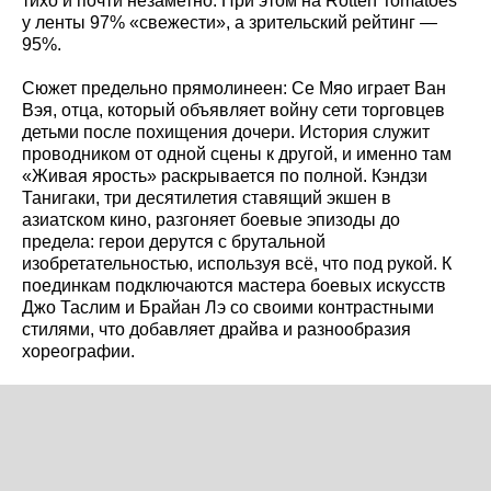
тихо и почти незаметно. При этом на Rotten Tomatoes
у ленты 97% «свежести», а зрительский рейтинг —
95%.
Сюжет предельно прямолинеен: Се Мяо играет Ван
Вэя, отца, который объявляет войну сети торговцев
детьми после похищения дочери. История служит
проводником от одной сцены к другой, и именно там
«Живая ярость» раскрывается по полной. Кэндзи
Танигаки, три десятилетия ставящий экшен в
азиатском кино, разгоняет боевые эпизоды до
предела: герои дерутся с брутальной
изобретательностью, используя всё, что под рукой. К
поединкам подключаются мастера боевых искусств
Джо Таслим и Брайан Лэ со своими контрастными
стилями, что добавляет драйва и разнообразия
хореографии.