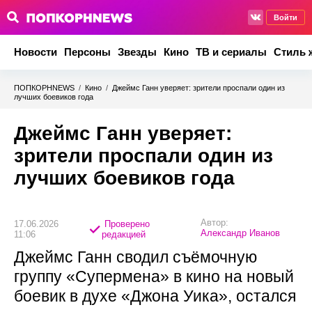
Войти
Новости
Персоны
Звезды
Кино
ТВ и сериалы
Стиль 
ПОПКОРНNEWS
/
Кино
/
Джеймс Ганн уверяет: зрители проспали один из
лучших боевиков года
Джеймс Ганн уверяет:
зрители проспали один из
лучших боевиков года
Автор:
17.06.2026
Проверено
Александр Иванов
11:06
редакцией
Джеймс Ганн сводил съёмочную
группу «Супермена» в кино на новый
боевик в духе «Джона Уика», остался