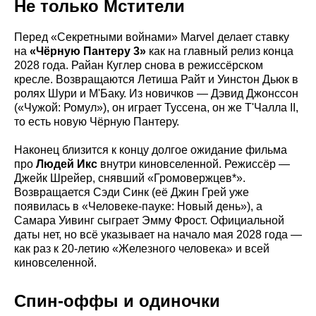
Не только Мстители
Перед «Секретными войнами» Marvel делает ставку
на
«Чёрную Пантеру 3»
как на главный релиз конца
2028 года. Райан Куглер снова в режиссёрском
кресле. Возвращаются Летиша Райт и Уинстон Дьюк в
ролях Шури и М'Баку. Из новичков — Дэвид Джонссон
(«Чужой: Ромул»), он играет Туссена, он же Т'Чалла II,
то есть новую Чёрную Пантеру.
Наконец близится к концу долгое ожидание фильма
про
Людей Икс
внутри киновселенной. Режиссёр —
Джейк Шрейер, снявший «Громовержцев*».
Возвращается Сэди Синк (её Джин Грей уже
появилась в «Человеке-пауке: Новый день»), а
Самара Уивинг сыграет Эмму Фрост. Официальной
даты нет, но всё указывает на начало мая 2028 года —
как раз к 20-летию «Железного человека» и всей
киновселенной.
Спин-оффы и одиночки