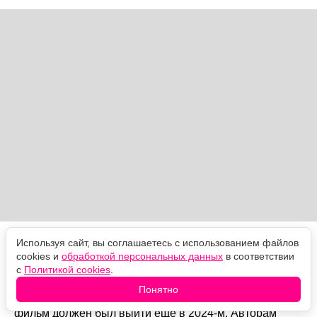
Вне основной линейки остаётся ещё один
Используя сайт, вы соглашаетесь с использованием файлов
cookies и
обработкой персональных данных
в соответствии
совместный проект Sony и Marvel —
«Человек-паук:
с
Политикой cookies
.
За пределами Вселенной»
, финал анимационной
саги о Майлзе Моралесе. Премьера наконец
Понятно
назначена на 18 июня 2027 года, хотя изначально
фильм должен был выйти ещё в 2024-м. Авторам