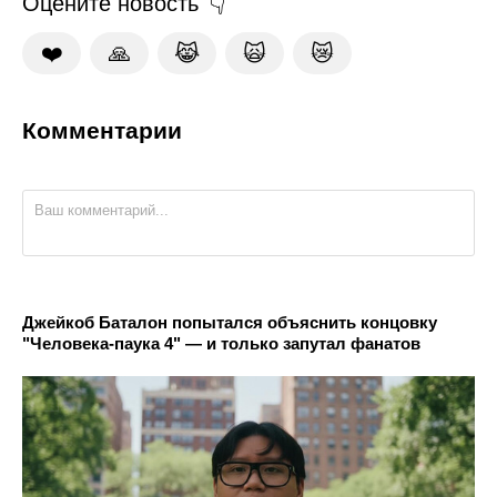
Оцените новость
❤️
🙏
😹
🙀
😿
Комментарии
Джейкоб Баталон попытался объяснить концовку
"Человека-паука 4" — и только запутал фанатов