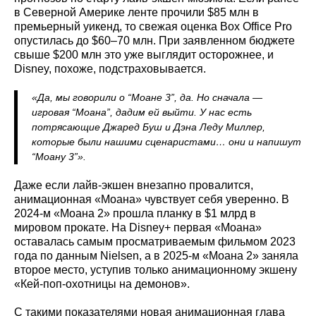
в Северной Америке ленте прочили $85 млн в
премьерный уикенд, то свежая оценка Box Office Pro
опустилась до $60–70 млн. При заявленном бюджете
свыше $200 млн это уже выглядит осторожнее, и
Disney, похоже, подстраховывается.
«Да, мы говорили о “Моане 3”, да. Но сначала —
игровая “Моана”, дадим ей выйти. У нас есть
потрясающие Джаред Буш и Дэна Леду Миллер,
которые были нашими сценаристами… они и напишут
“Моану 3”».
Даже если лайв-экшен внезапно провалится,
анимационная «Моана» чувствует себя уверенно. В
2024-м «Моана 2» прошла планку в $1 млрд в
мировом прокате. На Disney+ первая «Моана»
оставалась самым просматриваемым фильмом 2023
года по данным Nielsen, а в 2025-м «Моана 2» заняла
второе место, уступив только анимационному экшену
«Кей-поп-охотницы на демонов».
С такими показателями новая анимационная глава