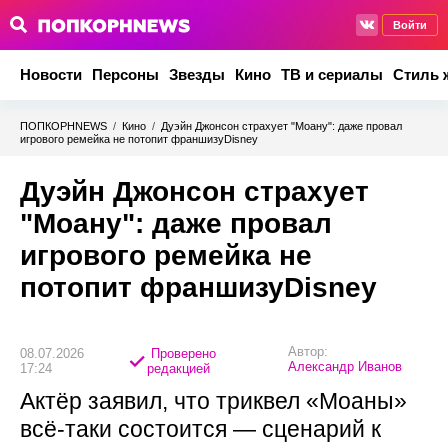
Войти
Новости
Персоны
Звезды
Кино
ТВ и сериалы
Стиль 
ПОПКОРНNEWS
/
Кино
/
Дуэйн Джонсон страхует "Моану": даже провал
игрового ремейка не потопит франшизуDisney
Дуэйн Джонсон страхует
"Моану": даже провал
игрового ремейка не
потопит франшизуDisney
Автор:
08.07.2026
Проверено
Александр Иванов
17:24
редакцией
Актёр заявил, что триквел «Моаны»
всё-таки состоится — сценарий к