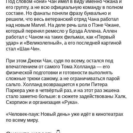
Под словом «они» Чан имел в виду именно Чжана и
его группу, а не всю официальную команду в полном
составе. Но фанаты поняли фразу буквально и
решили, что весь ветеранский отряд Чана работал
над новым Marvel. На деле речь шла о Пэне Чжане,
который перенял ремесло у Брэда Аллена. Аллен
работал с Чаном на таких фильмах, как «Первый
удар» и «Великолепный», а его последней картиной
стал «Шан-Чи».
При этом Джеки Чан, судя по всему, остался под
впечатлением от самого Тома Холланда — его
физической подготовки и готовности выполнять
сложные трюки самому, а не ограничиваться парой
сальто. Холланд возвращается к роли Питера
Паркера уже в четвёртый раз, и на этот раз экшена
стало заметно больше: в сюжете задействованы Халк,
Скорпион и организация «Рука».
«Человек-паук: Новый день» уже идёт в кинотеатрах
по всему миру.