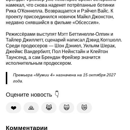
намекал, что снова наденет потрёпанные ботинки
Рика О'Коннелла. Возвращается и Рэйчел Вайс. К
проекту присоединился новичок Майкл Джонстон,
недавно снявшийся в фильме «Обсессия».
Режиссёрами выступят Мэтт Беттинелли-Олпин и
Тайлер Джиллетт, сценарий написал Дэвид Коггшолл.
Среди продюсеров — Шон Дэниел, Уильям Шерак,
Джеймс Вандербилт, Пол Нейнстайн и Клейтон
Таунсенд, а сам Брендан Фрейзер значится
исполнительным продюсером.
Премьера «Мумии 4» назначена на 15 октября 2027
года.
Оцените новость
❤️
🙏
😹
🙀
😿
Комментарии