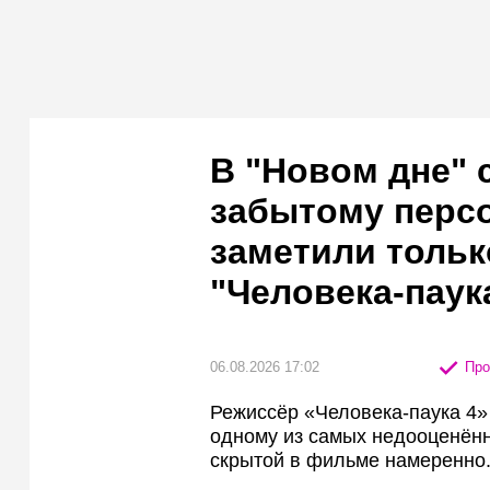
В "Новом дне" 
забытому персо
заметили тольк
"Человека-паук
06.08.2026 17:02
Про
Режиссёр «Человека-паука 4» 
одному из самых недооценённ
скрытой в фильме намеренно