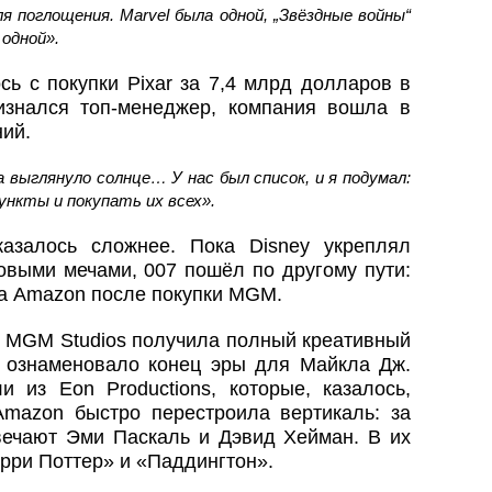
я поглощения. Marvel была одной, „Звёздные войны“
 одной».
сь с покупки Pixar за 7,4 млрд долларов в
изнался топ-менеджер, компания вошла в
ий.
а выглянуло солнце… У нас был список, и я подумал:
нкты и покупать их всех».
азалось сложнее. Пока Disney укреплял
овыми мечами, 007 пошёл по другому пути:
а Amazon после покупки MGM.
 MGM Studios получила полный креативный
 ознаменовало конец эры для Майкла Дж.
 из Eon Productions, которые, казалось,
Amazon быстро перестроила вертикаль: за
ечают Эми Паскаль и Дэвид Хейман. В их
арри Поттер» и «Паддингтон».