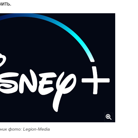
чить.
ник фото: Legion-Media