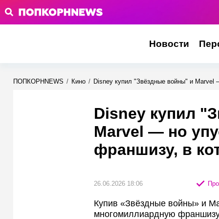
Новости
Пер
ПОПКОРНNEWS
/
Кино
/
Disney купил "Звёздные войны" и Marvel
Disney купил "
Marvel — но уп
франшизу, в ко
26.06.2026 18:06
Про
Купив «Звёздные войны» и Mar
многомиллиардную франшизу: