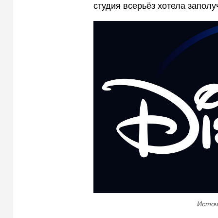
студия всерьёз хотела заполу
Источ