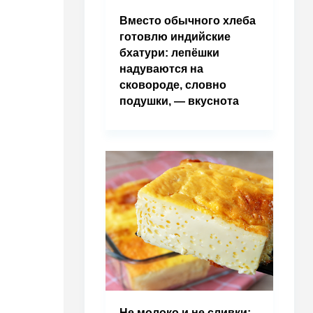
Вместо обычного хлеба
готовлю индийские
бхатури: лепёшки
надуваются на
сковороде, словно
подушки, — вкуснота
Не молоко и не сливки: