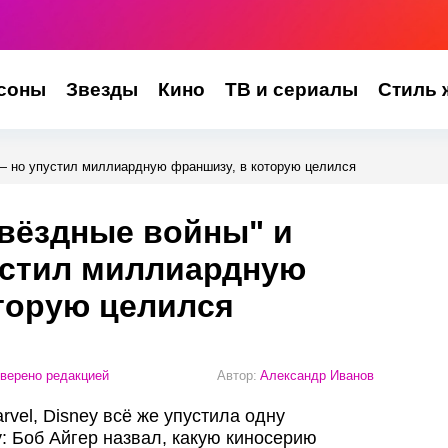
соны
Звезды
Кино
ТВ и сериалы
Стиль 
 — но упустил миллиардную франшизу, в которую целился
Звёздные войны" и
устил миллиардную
торую целился
верено редакцией
Автор:
Александр Иванов
vel, Disney всё же упустила одну
 Боб Айгер назвал, какую киносерию