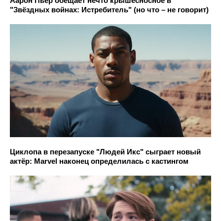
Аарон Пьер обещает нечто крышесносное в
"Звёздных войнах: Истребитель" (но что – не говорит)
Циклопа в перезапуске "Людей Икс" сыграет новый
актёр: Marvel наконец определилась с кастингом