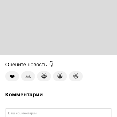
Оцените новость
❤️
🙏
😹
🙀
😿
Комментарии