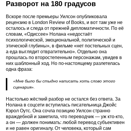
Разворот на 180 градусов
Вскоре после премьеры Уилсон опубликовала
рецензию в London Review of Books, и вот там уже не
осталось и следа от прежней дипломатичности. По её
словам, «Одиссее» Нолана «недостаёт
психологической, эмоциональной, политической и
этической глубины», в фильме «нет постельных сцен,
а еда выглядит отвратительно». Отдельно она
прошлась по второстепенным персонажам, увидев в
них шаблонный ход. Но по-настоящему разлетелась
одна фраза:
«Мне было бы стыдно написать хоть слово этого
сценария».
Настолько жёсткий разбор не остался без ответа. За
Нолана в соцсети вступилась писательница Джойс
Кэрол Оутс. Она сочла позицию Уилсон странно
враждебной и заметила, что переводчик — уж кто-кто,
а он — должен понимать: любой перевод субъективен
и не равен оригиналу. От человека, который сам