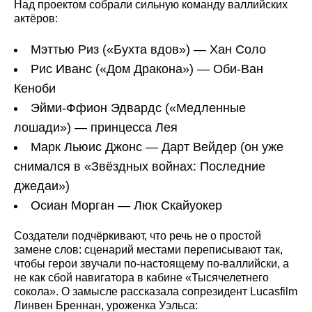
Над проектом собрали сильную команду валлийских
актёров:
Мэттью Риз («Бухта вдов») — Хан Соло
Рис Иванс («Дом Дракона») — Оби-Ван
Кеноби
Эйми-Ффион Эдвардс («Медленные
лошади») — принцесса Лея
Марк Льюис Джонс — Дарт Вейдер (он уже
снимался в «Звёздных войнах: Последние
джедаи»)
Осиан Морган — Люк Скайуокер
Создатели подчёркивают, что речь не о простой
замене слов: сценарий местами переписывают так,
чтобы герои звучали по-настоящему по-валлийски, а
не как сбой навигатора в кабине «Тысячелетнего
сокола». О замысле рассказала сопрезидент Lucasfilm
Линвен Бреннан, уроженка Уэльса: