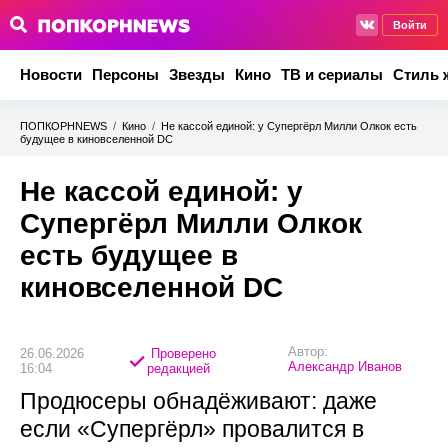
Войти
Новости
Персоны
Звезды
Кино
ТВ и сериалы
Стиль 
ПОПКОРНNEWS
/
Кино
/
Не кассой единой: у Супергёрл Милли Олкок есть
будущее в киновселенной DC
Не кассой единой: у
Супергёрл Милли Олкок
есть будущее в
киновселенной DC
Автор:
26.06.2026
Проверено
Александр Иванов
16:04
редакцией
Продюсеры обнадёживают: даже
если «Супергёрл» провалится в