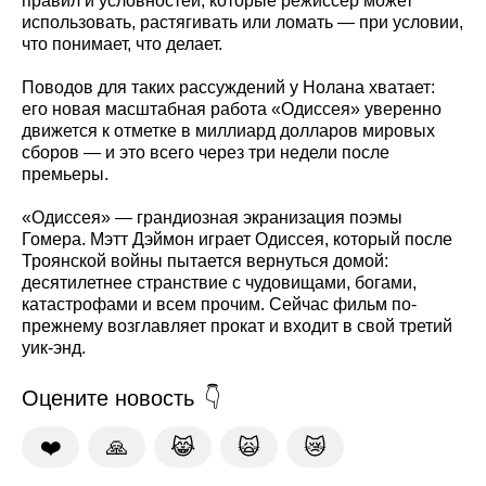
правил и условностей, которые режиссёр может
использовать, растягивать или ломать — при условии,
что понимает, что делает.
Поводов для таких рассуждений у Нолана хватает:
его новая масштабная работа «Одиссея» уверенно
движется к отметке в миллиард долларов мировых
сборов — и это всего через три недели после
премьеры.
«Одиссея» — грандиозная экранизация поэмы
Гомера. Мэтт Дэймон играет Одиссея, который после
Троянской войны пытается вернуться домой:
десятилетнее странствие с чудовищами, богами,
катастрофами и всем прочим. Сейчас фильм по-
прежнему возглавляет прокат и входит в свой третий
уик-энд.
Оцените новость
❤️
🙏
😹
🙀
😿