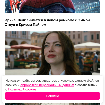
Ирина Шейк снимется в новом ромкоме с Эммой
Стоун и Крисом Пайном
Используя сайт, вы соглашаетесь с использованием файлов
cookies и
обработкой персональных данных
в соответствии
с
Политикой cookies
.
Человека-паука задвинули в собственном фильме
Понятно
ради героини Сэди Синк