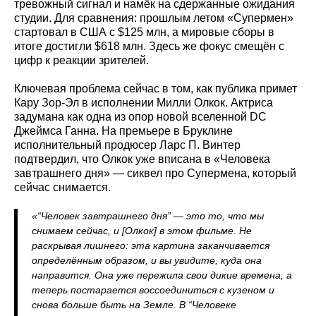
тревожный сигнал и намёк на сдержанные ожидания
студии. Для сравнения: прошлым летом «Супермен»
стартовал в США с $125 млн, а мировые сборы в
итоге достигли $618 млн. Здесь же фокус смещён с
цифр к реакции зрителей.
Ключевая проблема сейчас в том, как публика примет
Кару Зор-Эл в исполнении Милли Олкок. Актриса
задумана как одна из опор новой вселенной DC
Джеймса Ганна. На премьере в Бруклине
исполнительный продюсер Ларс П. Винтер
подтвердил, что Олкок уже вписана в «Человека
завтрашнего дня» — сиквел про Супермена, который
сейчас снимается.
«“Человек завтрашнего дня” — это то, что мы
снимаем сейчас, и [Олкок] в этом фильме. Не
раскрывая лишнего: эта картина заканчивается
определённым образом, и вы увидите, куда она
направится. Она уже пережила свои дикие времена, а
теперь постарается воссоединиться с кузеном и
снова больше быть на Земле. В “Человеке