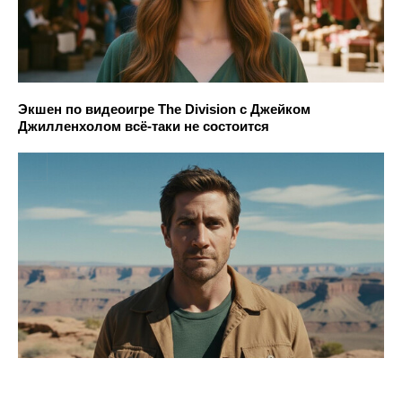
Экшен по видеоигре The Division с Джейком
Джилленхолом всё-таки не состоится