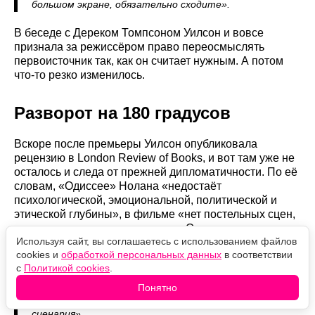
большом экране, обязательно сходите».
В беседе с Дереком Томпсоном Уилсон и вовсе
признала за режиссёром право переосмыслять
первоисточник так, как он считает нужным. А потом
что-то резко изменилось.
Разворот на 180 градусов
Вскоре после премьеры Уилсон опубликовала
рецензию в London Review of Books, и вот там уже не
осталось и следа от прежней дипломатичности. По её
словам, «Одиссее» Нолана «недостаёт
психологической, эмоциональной, политической и
этической глубины», в фильме «нет постельных сцен,
а еда выглядит отвратительно». Отдельно она
Используя сайт, вы соглашаетесь с использованием файлов
прошлась по второстепенным персонажам, увидев в
cookies и
обработкой персональных данных
в соответствии
них шаблонный ход. Но по-настоящему разлетелась
с
Политикой cookies
.
одна фраза:
Понятно
«Мне было бы стыдно написать хоть слово этого
сценария».