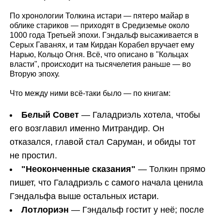
По хронологии Толкина истари — пятеро майар в
облике стариков — приходят в Средиземье около
1000 года Третьей эпохи. Гэндальф высаживается в
Серых Гаванях, и там Кирдан Корабел вручает ему
Нарью, Кольцо Огня. Всё, что описано в "Кольцах
власти", происходит на тысячелетия раньше — во
Вторую эпоху.
Что между ними всё-таки было — по книгам:
Белый Совет
— Галадриэль хотела, чтобы
его возглавил именно Митрандир. Он
отказался, главой стал Саруман, и обиды тот
не простил.
"Неоконченные сказания"
— Толкин прямо
пишет, что Галадриэль с самого начала ценила
Гэндальфа выше остальных истари.
Лотлориэн
— Гэндальф гостит у неё; после