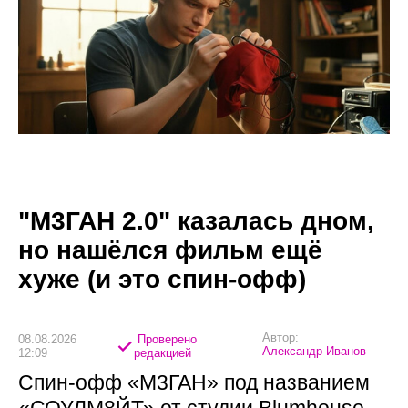
"М3ГАН 2.0" казалась дном,
но нашёлся фильм ещё
хуже (и это спин-офф)
Автор:
08.08.2026
Проверено
Александр Иванов
12:09
редакцией
Спин-офф «М3ГАН» под названием