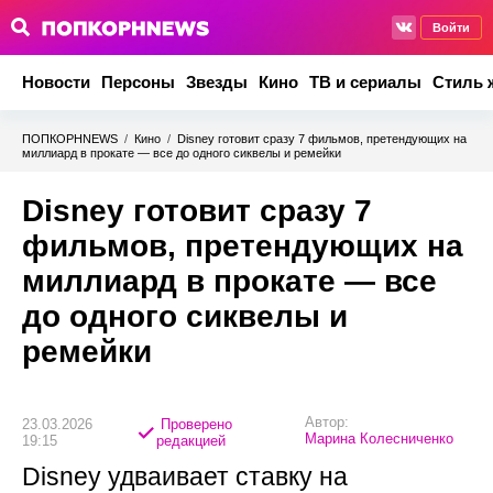
Войти
Новости
Персоны
Звезды
Кино
ТВ и сериалы
Стиль 
ПОПКОРНNEWS
/
Кино
/
Disney готовит сразу 7 фильмов, претендующих на
миллиард в прокате — все до одного сиквелы и ремейки
Disney готовит сразу 7
фильмов, претендующих на
миллиард в прокате — все
до одного сиквелы и
ремейки
Автор:
23.03.2026
Проверено
Марина Колесниченко
19:15
редакцией
Disney удваивает ставку на