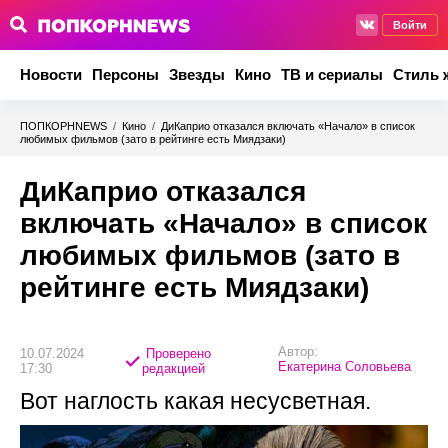
Войти
Новости
Персоны
Звезды
Кино
ТВ и сериалы
Стиль 
ПОПКОРНNEWS
/
Кино
/
ДиКаприо отказался включать «Начало» в список
любимых фильмов (зато в рейтинге есть Миядзаки)
ДиКаприо отказался
включать «Начало» в список
любимых фильмов (зато в
рейтинге есть Миядзаки)
Автор:
10.07.2024
Проверено
Екатерина Соловьева
17:30
редакцией
Вот наглость какая несусветная.