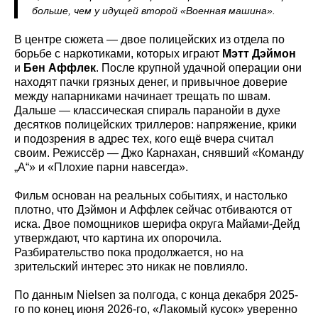
больше, чем у идущей второй «Военная машина».
В центре сюжета — двое полицейских из отдела по
борьбе с наркотиками, которых играют
Мэтт Дэймон
и
Бен Аффлек
. После крупной удачной операции они
находят пачки грязных денег, и привычное доверие
между напарниками начинает трещать по швам.
Дальше — классическая спираль паранойи в духе
десятков полицейских триллеров: напряжение, крики
и подозрения в адрес тех, кого ещё вчера считал
своим. Режиссёр — Джо Карнахан, снявший «Команду
„А“» и «Плохие парни навсегда».
Фильм основан на реальных событиях, и настолько
плотно, что Дэймон и Аффлек сейчас отбиваются от
иска. Двое помощников шерифа округа Майами-Дейд
утверждают, что картина их опорочила.
Разбирательство пока продолжается, но на
зрительский интерес это никак не повлияло.
По данным Nielsen за полгода, с конца декабря 2025-
го по конец июня 2026-го, «Лакомый кусок» уверенно