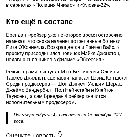
в сериалах «Полиция Чикаго» и «Уловка-22».
Кто ещё в составе
Брендан Фрейзер уже некоторое время осторожно
намекал, что снова наденет потрёпанные ботинки
Рика О'Коннелла. Возвращается и Рэйчел Вайс. К
проекту присоединился новичок Майкл Джонстон,
недавно снявшийся в фильме «Обсессия».
Режиссёрами выступят Мэтт Беттинелли-Олпин и
Тайлер Джиллетт, сценарий написал Дэвид Коггшолл.
Среди продюсеров — Шон Дэниел, Уильям Шерак,
Джеймс Вандербилт, Пол Нейнстайн и Клейтон
Таунсенд, а сам Брендан Фрейзер значится
исполнительным продюсером.
Премьера «Мумии 4» назначена на 15 октября 2027
года.
Оцените новость