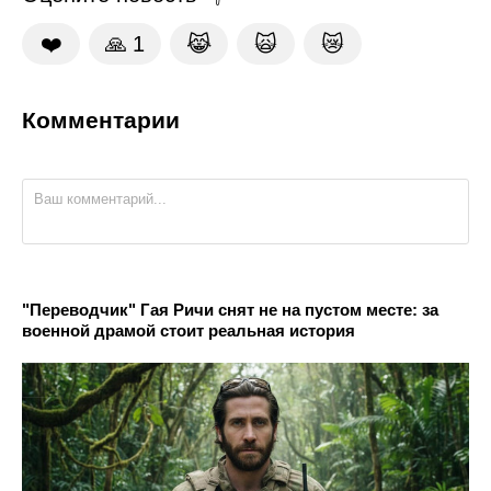
❤️
🙏
1
😹
🙀
😿
Комментарии
"Переводчик" Гая Ричи снят не на пустом месте: за
военной драмой стоит реальная история