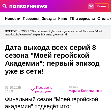
Войти
Новости
Персоны
Звезды
Кино
ТВ и сериалы
Стиль 
ПОПКОРНNEWS
/
ТВ и сериалы
/
Дата выхода всех серий 8 сезона "Моей
геройской Академии": первый эпизод уже в сети!
Дата выхода всех серий 8
сезона "Моей геройской
Академии": первый эпизод
уже в сети!
Автор:
06.10.2025
Проверено
Марина Колесниченко
14:09
редакцией
Финальный сезон "Моей геройской
академии" подведёт итог