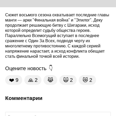
Сюжет восьмого сезона охватывает последние главы
манги — арки "Финальная война" и "Эпилог". Деку
продолжает решающую битву с Шигараки, исход
которой определит судьбу общества героев.
Параллельно Всемогущий вступает в последнее
сражение с Один За Всех, подводя черту их
многолетнему противостоянию. С каждой серией
напряжение нарастает, а исход конфликта обещает
стать финальной точкой всей истории.
Оцените новость
❤️
9
🙏
2
😹
🙀
2
😿
2
Комментарии