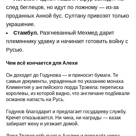
след беглецов, но идут по ложному — из-за
проданных Анной бус. Султану привозят только
украшение.
Стамбул.
Разгневанный Мехмед дарит
племяннику удавку и начинает готовить войну с
Русью.
Чем всё кончается для Алехи
Он доходит до Годунова — и приносит бумаги. Те
самые документы, украденные по указанию монаха
Климентия у английского лорда Трэвела: переписка
королевы, из которой видно, что англичане подбивали
османов напасть на Русь.
Годунов благодарит и предлагает государеву службу.
Кречет отказывается. Ни чина, ни награды — казак
забирает жену и уезжает домой.
Лорд Трэвел отбывает в Англию и передаёт через