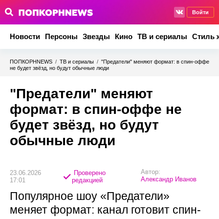
Войти
Новости
Персоны
Звезды
Кино
ТВ и сериалы
Стиль 
ПОПКОРНNEWS
/
ТВ и сериалы
/
"Предатели" меняют формат: в спин-оффе
не будет звёзд, но будут обычные люди
"Предатели" меняют
формат: в спин-оффе не
будет звёзд, но будут
обычные люди
Автор:
23.06.2026
Проверено
Александр Иванов
17:01
редакцией
Популярное шоу «Предатели»
меняет формат: канал готовит спин-