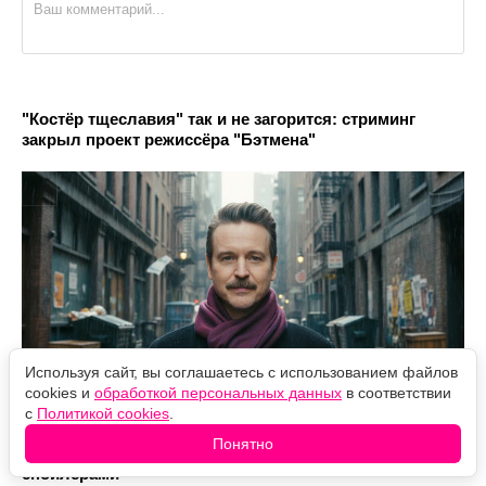
"Костёр тщеславия" так и не загорится: стриминг
закрыл проект режиссёра "Бэтмена"
Используя сайт, вы соглашаетесь с использованием файлов
cookies и
обработкой персональных данных
в соответствии
с
Политикой cookies
.
Понятно
Чем закончился "Конь БоДжек": смысл концовки со
спойлерами