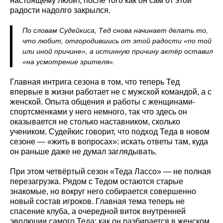
настоящему любит, после того как он сам от этой
радости надолго закрылся.
По словам Судейкиса, Тед снова начинает делать то,
что любит, отгородившись от этой радости «по той
или иной причине», а истинную причину актёр оставил
«на усмотрение зрителя».
Главная интрига сезона в том, что теперь Тед
впервые в жизни работает не с мужской командой, а с
женской. Опыта общения и работы с женщинами-
спортсменками у него немного, так что здесь он
оказывается не столько наставником, сколько
учеником. Судейкис говорит, что подход Теда в новом
сезоне — «жить в вопросах»: искать ответы там, куда
он раньше даже не думал заглядывать.
При этом четвёртый сезон «Теда Лассо» — не полная
перезагрузка. Рядом с Тедом остаются старые
знакомые, но вокруг него собирается совершенно
новый состав игроков. Главная тема теперь не
спасение клуба, а очередной виток внутренней
эволюции самого Теда: как он разбирается в женском