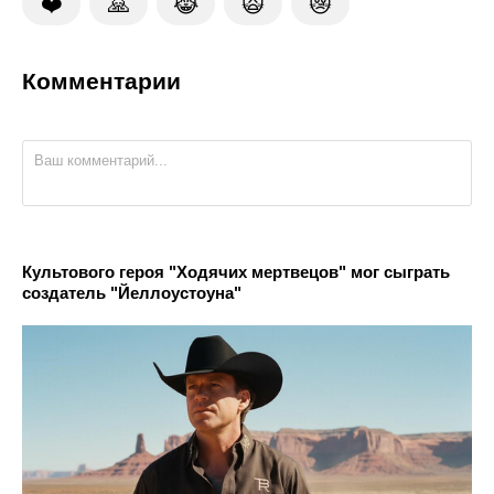
❤️
🙏
😹
🙀
😿
Комментарии
Культового героя "Ходячих мертвецов" мог сыграть
создатель "Йеллоустоуна"