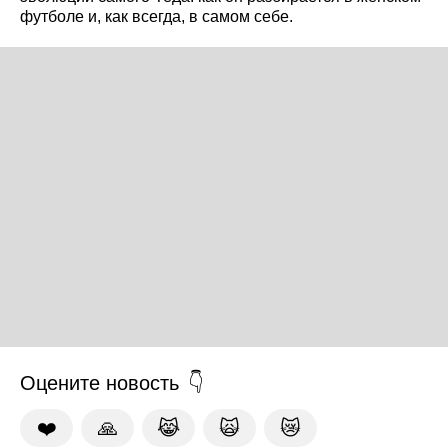
футболе и, как всегда, в самом себе.
Оцените новость
❤️
🙏
😹
🙀
😿