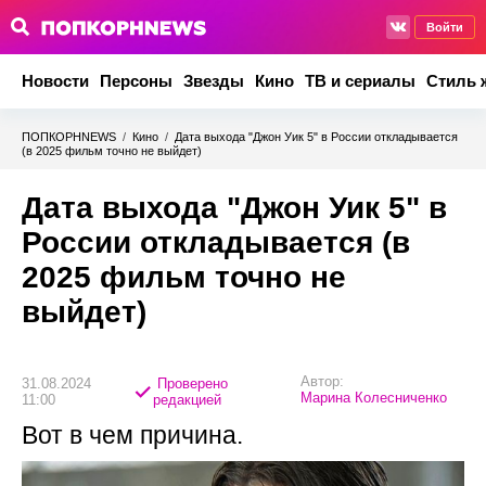
Войти
Новости
Персоны
Звезды
Кино
ТВ и сериалы
Стиль 
ПОПКОРНNEWS
/
Кино
/
Дата выхода "Джон Уик 5" в России откладывается
(в 2025 фильм точно не выйдет)
Дата выхода "Джон Уик 5" в
России откладывается (в
2025 фильм точно не
выйдет)
Автор:
31.08.2024
Проверено
Марина Колесниченко
11:00
редакцией
Вот в чем причина.