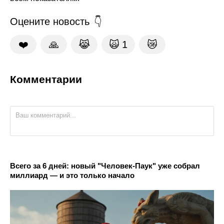
Оцените новость
❤️
🙏
😹
🙀
1
😿
Комментарии
Всего за 6 дней: новый "Человек-Паук" уже собрал
миллиард — и это только начало