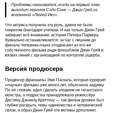
Проблемы начинаются, когда на первый план
выходит героиня Сэди Синк — Джин Грей из
вселенной «Людей Икс».
Что актриса получила эту роль, давно не было
секретом благодаря утечкам. И как только Джин Грей
забирает всё внимание, история Питера Паркера
буквально останавливается: за час с лишним до
финала Человека-паука отодвигают из его же
собственного фильма ради флешбэков Джин Грей и
вязких линий с организацией по контролю ущерба.
Версия продюсера
Продюсер франшизы Эми Паскаль, которая курирует
«паучьи» фильмы уже много лет, объяснила задумку.
По её словам, идея сделать злодеем не гигантского
монстра, а подростка принадлежала режиссёру
Дестину Дэниелу Креттону — так фильм должен был
глубже раскрыть темы одиночества и человеческой
связи, а образ Джин Грей эти мотивы дополняет.