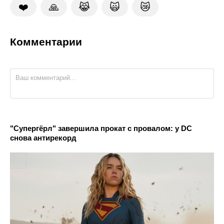
❤️
🙏
😹
🙀
😿
Комментарии
"Супергёрл" завершила прокат с провалом: у DC
снова антирекорд