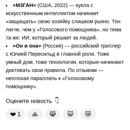
«М3ГАН»
(США, 2022) — кукла с
искусственным интеллектом начинает
«защищать» свою хозяйку слишком рьяно. Тон
легче, чем у «Голосового помощника», но тема
та же: ИИ, который решает за людей.
«Он и она»
(Россия) — российский триллер
с Юлией Пересильд в главной роли. Тоже
умный дом, тоже технологии, которые начинают
диктовать свои правила. По отзывам —
неплохая параллель к «Голосовому
помощнику».
Оцените новость
❤️
1
🙏
😹
🙀
😿