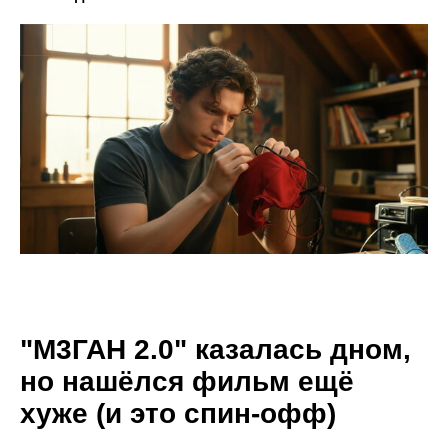
"М3ГАН 2.0" казалась дном,
но нашёлся фильм ещё
хуже (и это спин-офф)