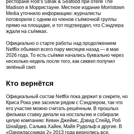
ресторане Rod’s Steak & Seafood при отеле The
Madison в Морристауне. Местное издание Morristown
Media уточнило информацию: журналисты
поговорили с одним из членов съёмочной группы
прямо на площадке, и тот подтвердил, что Сэндлера
ждали на съёмках.
Официально о старте работы над продолжением
Netflix объявил всего пару месяцев назад — в мае
2026 года. То есть съёмки начались буквально через
несколько недель после того, как сиквел получил
зелёный свет.
Кто вернётся
Официальный состав Netflix пока держит в секрете, но
Криса Рока уже засняли рядом с Сэндлером, так что
его участие можно считать решённым. В прошлых
фильмах ставку делали на ностальгию и собирали
целую компанию: Кевин Джеймс, Дэвид Спейд, Роб
Шнайдер, Сальма Хайек, Майя Рудольф и другие. В
«Одноклассниках 2» 2013 года вернулись все.