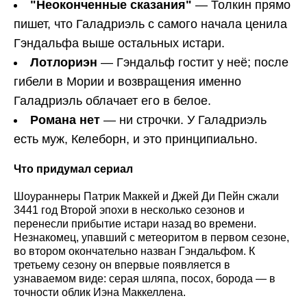
"Неоконченные сказания"
— Толкин прямо
пишет, что Галадриэль с самого начала ценила
Гэндальфа выше остальных истари.
Лотлориэн
— Гэндальф гостит у неё; после
гибели в Мории и возвращения именно
Галадриэль облачает его в белое.
Романа нет
— ни строчки. У Галадриэль
есть муж, Келеборн, и это принципиально.
Что придумал сериал
Шоураннеры Патрик Маккей и Джей Ди Пейн сжали
3441 год Второй эпохи в несколько сезонов и
перенесли прибытие истари назад во времени.
Незнакомец, упавший с метеоритом в первом сезоне,
во втором окончательно назван Гэндальфом. К
третьему сезону он впервые появляется в
узнаваемом виде: серая шляпа, посох, борода — в
точности облик Иэна Маккеллена.