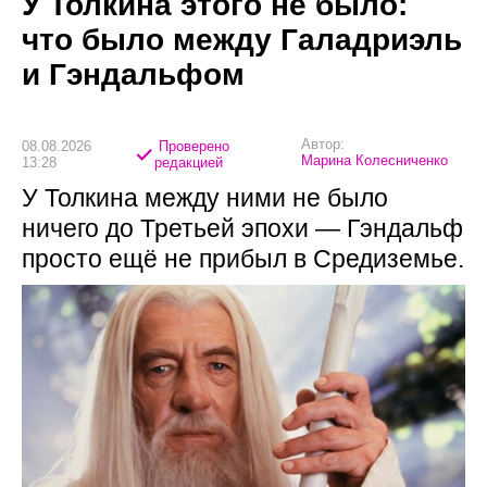
У Толкина этого не было:
что было между Галадриэль
и Гэндальфом
Автор:
08.08.2026
Проверено
Марина Колесниченко
13:28
редакцией
У Толкина между ними не было
ничего до Третьей эпохи — Гэндальф
просто ещё не прибыл в Средиземье.