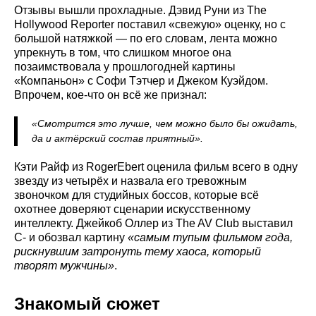
Отзывы вышли прохладные. Дэвид Руни из The
Hollywood Reporter поставил «свежую» оценку, но с
большой натяжкой — по его словам, лента можно
упрекнуть в том, что слишком многое она
позаимствовала у прошлогодней картины
«Компаньон» с Софи Тэтчер и Джеком Куэйдом.
Впрочем, кое-что он всё же признал:
«Смотрится это лучше, чем можно было бы ожидать,
да и актёрский состав приятный».
Кэти Райф из RogerEbert оценила фильм всего в одну
звезду из четырёх и назвала его тревожным
звоночком для студийных боссов, которые всё
охотнее доверяют сценарии искусственному
интеллекту. Джейкоб Оллер из The AV Club выставил
C- и обозвал картину
«самым тупым фильмом года,
рискнувшим затронуть тему хаоса, который
творят мужчины»
.
Знакомый сюжет