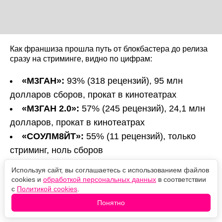
Как франшиза прошла путь от блокбастера до релиза
сразу на стриминге, видно по цифрам:
«М3ГАН»:
93% (318 рецензий), 95 млн
долларов сборов, прокат в кинотеатрах
«М3ГАН 2.0»:
57% (245 рецензий), 24,1 млн
долларов, прокат в кинотеатрах
«СОУЛМ8ЙТ»:
55% (11 рецензий), только
стриминг, ноль сборов
Используя сайт, вы соглашаетесь с использованием файлов
Оцените новость
cookies и
обработкой персональных данных
в соответствии
с
Политикой cookies
.
❤️
🙏
😹
🙀
😿
Понятно