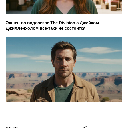
Экшен по видеоигре The Division с Джейком
Джилленхолом всё-таки не состоится