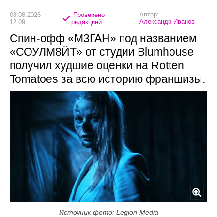
Автор:
08.08.2026
Проверено
Александр Иванов
12:09
редакцией
Спин-офф «М3ГАН» под названием
«СОУЛМ8ЙТ» от студии Blumhouse
получил худшие оценки на Rotten
Tomatoes за всю историю франшизы.
Источник фото: Legion-Media