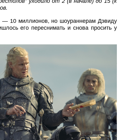
естолов" уходило от 2 (в начале) до 15 (к
ов.
 — 10 миллионов, но шоураннерам Дэвиду
шлось его переснимать и снова просить у