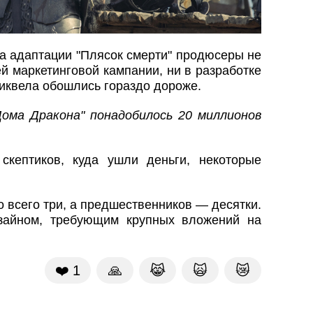
да адаптации "Плясок смерти" продюсеры не
й маркетинговой кампании, ни в разработке
риквела обошлись гораздо дороже.
Дома Дракона" понадобилось 20 миллионов
кептиков, куда ушли деньги, некоторые
 всего три, а предшественников — десятки.
зайном, требующим крупных вложений на
❤️
1
🙏
😹
🙀
😿