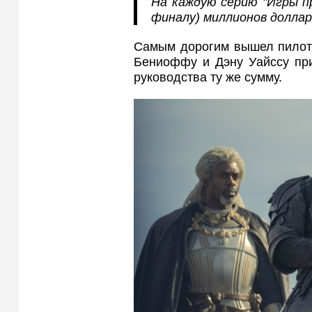
На каждую серию "Игры пр
финалу) миллионов доллар
Самым дорогим вышел пилот
Бениоффу и Дэну Уайссу при
руководства ту же сумму.