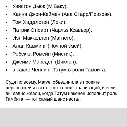
Уинстон Дьюк (М’Баку),
Ханна Джон-Кеймен (Ава Старр/Призрак),
Том Хиддлстон (Локи),
Патрик Стюарт (Чарльз Ксавьер),
Иэн Маккеллен (Магнето),
Алан Камминг (Ночной змей),
Ребекка Ромейн (Мистик),
Джеймс Марсден (Циклоп),
а также Ченнинг Татум в роли Гамбита.
Судя по всему, Marvel объединила в проекте
персонажей из всех эпох своих экранизаций, и если
вы давно ждали, когда Татум наконец исполнит роль
Гамбита, — тот самый шанс настал.