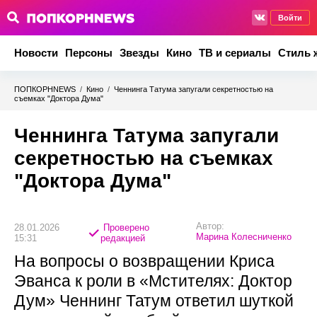
Войти
Новости
Персоны
Звезды
Кино
ТВ и сериалы
Стиль 
ПОПКОРНNEWS
/
Кино
/
Ченнинга Татума запугали секретностью на
съемках "Доктора Дума"
Ченнинга Татума запугали
секретностью на съемках
"Доктора Дума"
Автор:
28.01.2026
Проверено
Марина Колесниченко
15:31
редакцией
На вопросы о возвращении Криса
Эванса к роли в «Мстителях: Доктор
Дум» Ченнинг Татум ответил шуткой