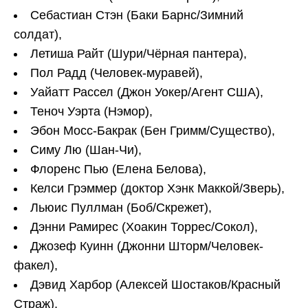
Себастиан Стэн (Баки Барнс/Зимний
солдат),
Летиша Райт (Шури/Чёрная пантера),
Пол Радд (Человек-муравей),
Уайатт Рассел (Джон Уокер/Агент США),
Теноч Уэрта (Нэмор),
Эбон Мосс-Бакрак (Бен Гримм/Существо),
Симу Лю (Шан-Чи),
Флоренс Пью (Елена Беловa),
Келси Грэммер (доктор Хэнк Маккой/Зверь),
Льюис Пуллман (Боб/Скрежет),
Дэнни Рамирес (Хоакин Торрес/Сокол),
Джозеф Куинн (Джонни Шторм/Человек-
факел),
Дэвид Харбор (Алексей Шостаков/Красный
Страж),