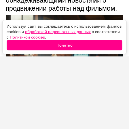
обнадёживающими новостями о
продвижении работы над фильмом.
Используя сайт, вы соглашаетесь с использованием файлов
cookies и
обработкой персональных данных
в соответствии
с
Политикой cookies
.
Понятно
Источник фото: Legion-Media
После почти двух лет тишины и слухов о продолжении
«Первому игроку приготовиться» наконец высказался
человек, который непосредственно в деле. Сценарист
Зак Пенн в разговоре с изданием The Direct
подтвердил, что работает над сценарием сиквела
картины Стивена Спилберга.