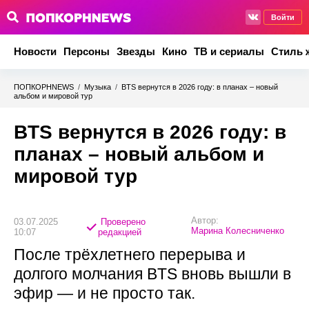
Войти
Новости
Персоны
Звезды
Кино
ТВ и сериалы
Стиль 
ПОПКОРНNEWS
/
Музыка
/
BTS вернутся в 2026 году: в планах – новый
альбом и мировой тур
BTS вернутся в 2026 году: в
планах – новый альбом и
мировой тур
Автор:
03.07.2025
Проверено
Марина Колесниченко
10:07
редакцией
После трёхлетнего перерыва и
долгого молчания BTS вновь вышли в
эфир — и не просто так.