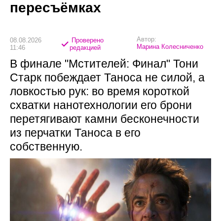
пересъёмках
Автор:
08.08.2026
Проверено
Марина Колесниченко
11:46
редакцией
В финале "Мстителей: Финал" Тони
Старк побеждает Таноса не силой, а
ловкостью рук: во время короткой
схватки нанотехнологии его брони
перетягивают камни бесконечности
из перчатки Таноса в его
собственную.