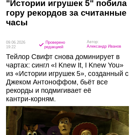
"Истории игрушек 5" побила
гору рекордов за считанные
часы
Автор:
09.06.2026
Проверено
Александр Иванов
19:22
редакцией
Тейлор Свифт снова доминирует в
чартах: сингл «I Knew It, I Knew You»
из «Истории игрушек 5», созданный с
Джеком Антоноффом, бьёт все
рекорды и подмигивает её
кантри‑корням.