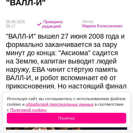
"ВАЛЛ-И"
Автор:
08.08.2026
Проверено
Марина Колесниченко
09:17
редакцией
"ВАЛЛ-И" вышел 27 июня 2008 года и
формально заканчивается за пару
минут до конца: "Аксиома" садится
на Землю, капитан выводит людей
наружу, ЕВА чинит стёртую память
ВАЛЛ-И, и робот вспоминает её от
прикосновения. Но настоящий финал
начинается дальше — в титрах,
Используя сайт, вы соглашаетесь с использованием файлов
которые почти все пропускают.
cookies и
обработкой персональных данных
в соответствии
с
Политикой cookies
.
Понятно