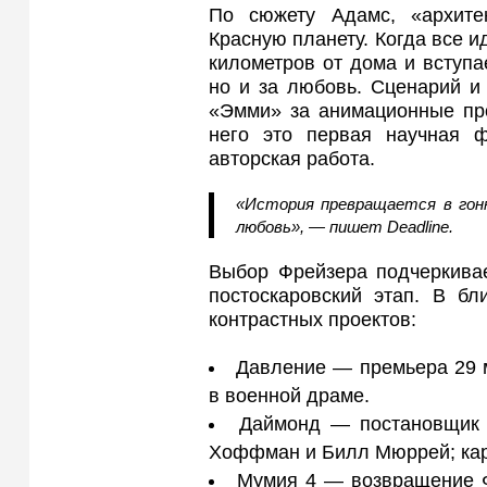
По сюжету Адамс, «архите
Красную планету. Когда все и
километров от дома и вступае
но и за любовь. Сценарий и 
«Эмми» за анимационные про
него это первая научная ф
авторская работа.
«История превращается в гон
любовь», — пишет Deadline.
Выбор Фрейзера подчеркивае
постоскаровский этап. В бл
контрастных проектов:
Давление — премьера 29 м
в военной драме.
Даймонд — постановщик Э
Хоффман и Билл Мюррей; карт
Мумия 4 — возвращение Ф