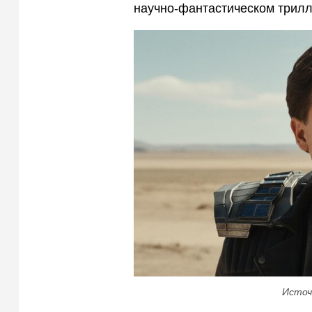
научно‑фантастическом трил
Источ