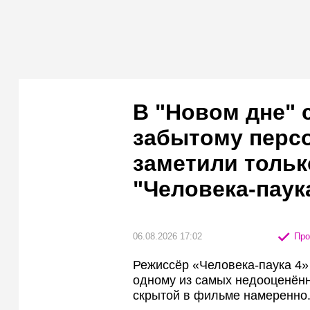
В "Новом дне" 
забытому персо
заметили тольк
"Человека-паук
06.08.2026 17:02
Про
Режиссёр «Человека-паука 4» 
одному из самых недооценённ
скрытой в фильме намеренно