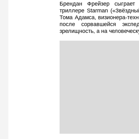
Брендан Фрейзер сыграет 
триллере Starman («Звёздны
Тома Адамса, визионера‑техн
после сорвавшейся экспе
зрелищность, а на человечес