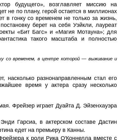
ктор будущего», возглавляет миссию на
дет не по плану, герой остается в миллионах
т в гонку со временем не только за жизнь,
постановку берет на себя Уэйкли, лауреат
екты «Бит Багс» и «Магия Мотауна»; для
антастика такого масштаба и полностью
ку со временем, в центре которой — выживание и
т, насколько разнонаправленным стал его
ижайшее время у актера сразу несколько
ая. Фрейзер играет Дуайта Д. Эйзенхауэра
нди Гарсиа, в актерском составе Дастин
ина едет на премьеру в Канны.
рейзера к роли Рика О'Коннелла вместе с