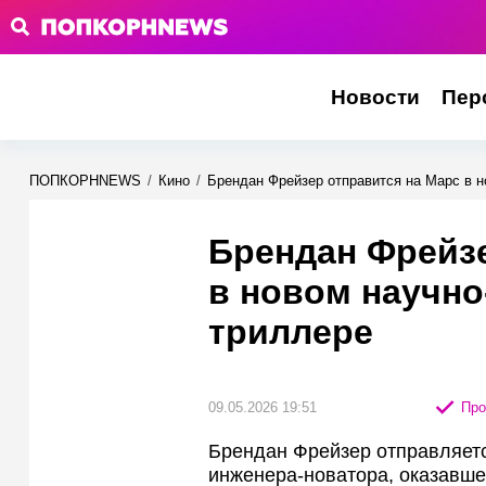
Новости
Пер
ПОПКОРНNEWS
/
Кино
/
Брендан Фрейзер отправится на Марс в 
Брендан Фрейзе
в новом научн
триллере
09.05.2026 19:51
Про
Брендан Фрейзер отправляетс
инженера‑новатора, оказавшег