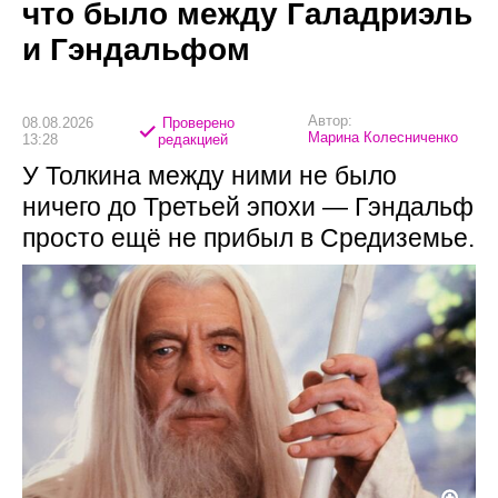
что было между Галадриэль
и Гэндальфом
Автор:
08.08.2026
Проверено
Марина Колесниченко
13:28
редакцией
У Толкина между ними не было
ничего до Третьей эпохи — Гэндальф
просто ещё не прибыл в Средиземье.