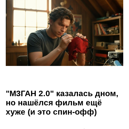
"М3ГАН 2.0" казалась дном,
но нашёлся фильм ещё
хуже (и это спин-офф)