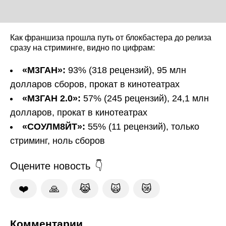
Как франшиза прошла путь от блокбастера до релиза
сразу на стриминге, видно по цифрам:
«М3ГАН»:
93% (318 рецензий), 95 млн
долларов сборов, прокат в кинотеатрах
«М3ГАН 2.0»:
57% (245 рецензий), 24,1 млн
долларов, прокат в кинотеатрах
«СОУЛМ8ЙТ»:
55% (11 рецензий), только
стриминг, ноль сборов
Оцените новость
❤️
🙏
😹
🙀
😿
Комментарии