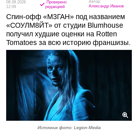
Автор:
08.08.2026
Проверено
Александр Иванов
12:09
редакцией
Спин-офф «М3ГАН» под названием
«СОУЛМ8ЙТ» от студии Blumhouse
получил худшие оценки на Rotten
Tomatoes за всю историю франшизы.
Источник фото: Legion-Media