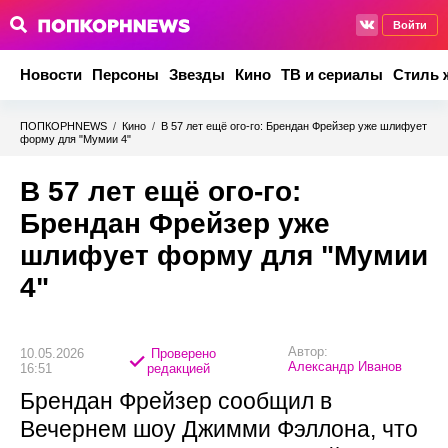
Войти
Новости
Персоны
Звезды
Кино
ТВ и сериалы
Стиль 
ПОПКОРНNEWS
/
Кино
/
В 57 лет ещё ого-го: Брендан Фрейзер уже шлифует
форму для "Мумии 4"
В 57 лет ещё ого-го:
Брендан Фрейзер уже
шлифует форму для "Мумии
4"
Автор:
10.05.2026
Проверено
Александр Иванов
16:51
редакцией
Брендан Фрейзер сообщил в
Вечернем шоу Джимми Фэллона, что