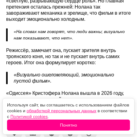
«светлую, разрывающую сердце роль». Но главная
претензия осталась прежней: Нолана так
завораживают механика и зрелище, что фильм в итоге
выходит эмоционально холодным.
«На словах нам говорят, что люди важны; визуально
нам показывают, что нет».
Режиссёр, замечает она, пускает зрителя внутрь
троянского коня, но так и не пускает внутрь самих
героев. Итог она формулирует коротко:
«Визуально ошеломляющий, эмоционально
пустой фильм».
«Одиссея» Кристофера Нолана вышла в 2026 году,
породила спор, который никак не желает утихать, и
Используя сайт, вы соглашаетесь с использованием файлов
тем не менее продолжает покорять мировой прокат.
cookies и
обработкой персональных данных
в соответствии
с
Политикой cookies
.
Оцените новость
Понятно
❤️
🙏
😹
🙀
😿