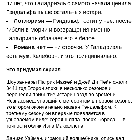
пишет, что Галадриэль с самого начала ценила
Гэндальфа выше остальных истари.
Лотлориэн
— Гэндальф гостит у неё; после
гибели в Мории и возвращения именно
Галадриэль облачает его в белое.
Романа нет
— ни строчки. У Галадриэль
есть муж, Келеборн, и это принципиально.
Что придумал сериал
Шоураннеры Патрик Маккей и Джей Ди Пейн сжали
3441 год Второй эпохи в несколько сезонов и
перенесли прибытие истари назад во времени.
Незнакомец, упавший с метеоритом в первом сезоне,
во втором окончательно назван Гэндальфом. К
третьему сезону он впервые появляется в
узнаваемом виде: серая шляпа, посох, борода — в
точности облик Иэна Маккеллена.
Даниэл Уэйман, играющий волшебника, описывал