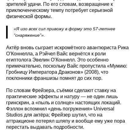
зрителей удачи. По его словам, возвращение к
приключенческому темпу потребует серьезной
физической формы.
«Я изо всех сил привожу в форму это 57‑летнее
“снаряжение”».
Актёр вновь сыграет искромётного авантюриста Рика
О’Коннелла, а Рэйчел Вайс вернётся к роли
египтолога Эвелин О’Коннелл. Это особенно
примечательно, поскольку Вайс пропустила «Мумию:
Гробницу Императора Драконов» (2008), что
поклонники франшизы помнят до сих пор.
По словам Фрейзера, съёмки сделают ставку на
практические эффекты и натуру — не один лишь
гринскрин, а «пыль и солнце» настоящих локаций.
Фэллон вспомнил «день погружения» Universal
Studios для актёра; Фрейзер шутил, что на
аттракционе потерял шляпу и вообще ему уже пора
перестать выдавать подробности.