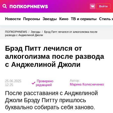
Войти
Новости
Персоны
Звезды
Кино
ТВ и сериалы
Стиль 
ПОПКОРНNEWS
/
Звезды
/
Брэд Питт лечился от алкоголизма после
развода с Анджелиной Джоли
Брэд Питт лечился от
алкоголизма после развода
с Анджелиной Джоли
Автор:
25.06.2025
Проверено
Марина Колесниченко
12:25
редакцией
После расставания с Анджелиной
Джоли Брэду Питту пришлось
буквально собирать себя заново.