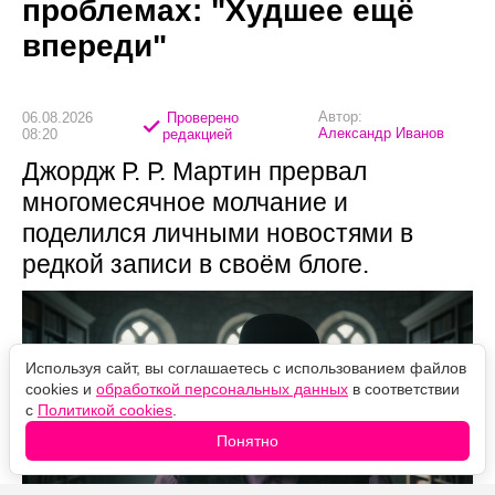
проблемах: "Худшее ещё
впереди"
Автор:
06.08.2026
Проверено
Александр Иванов
08:20
редакцией
Джордж Р. Р. Мартин прервал
многомесячное молчание и
поделился личными новостями в
редкой записи в своём блоге.
Используя сайт, вы соглашаетесь с использованием файлов
cookies и
обработкой персональных данных
в соответствии
с
Политикой cookies
.
Понятно