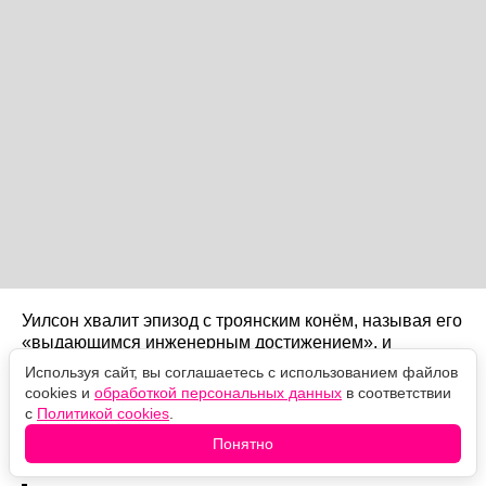
Уилсон хвалит эпизод с троянским конём, называя его
«выдающимся инженерным достижением», и
отмечает Эллиота Пейджа, сыгравшего, по её словам,
Используя сайт, вы соглашаетесь с использованием файлов
«светлую, разрывающую сердце роль». Но главная
cookies и
обработкой персональных данных
в соответствии
претензия осталась прежней: Нолана так
с
Политикой cookies
.
завораживают механика и зрелище, что фильм в итоге
Понятно
выходит эмоционально холодным.