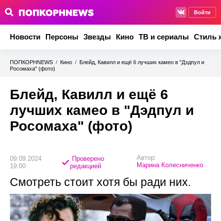
Войти
Новости
Персоны
Звезды
Кино
ТВ и сериалы
Стиль 
ПОПКОРНNEWS
/
Кино
/
Блейд, Кавилл и ещё 6 лучших камео в "Дэдпул и
Росомаха" (фото)
Блейд, Кавилл и ещё 6
лучших камео в "Дэдпул и
Росомаха" (фото)
Автор:
09.09.2024
Проверено
Марина Колесниченко
19:00
редакцией
Смотреть стоит хотя бы ради них.