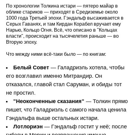
По хронологии Толкина истари — пятеро майар в
облике стариков — приходят в Средиземье около
1000 года Третьей эпохи. Гэндальф высаживается в
Серых Гаванях, и там Кирдан Корабел вручает ему
Нарью, Кольцо Огня. Всё, что описано в "Кольцах
власти", происходит на тысячелетия раньше — во
Вторую эпоху.
Что между ними всё-таки было — по книгам:
Белый Совет
— Галадриэль хотела, чтобы
его возглавил именно Митрандир. Он
отказался, главой стал Саруман, и обиды тот
не простил.
"Неоконченные сказания"
— Толкин прямо
пишет, что Галадриэль с самого начала ценила
Гэндальфа выше остальных истари.
Лотлориэн
— Гэндальф гостит у неё; после
гибели в Мории и возвращения именно