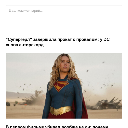
"Супергёрл" завершила прокат с провалом: у DC
снова антирекорд
В первом фильме убивал вообще не он: почему