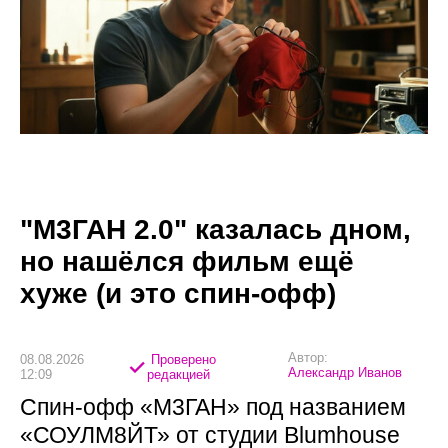
"М3ГАН 2.0" казалась дном,
но нашёлся фильм ещё
хуже (и это спин-офф)
Автор:
08.08.2026
Проверено
Александр Иванов
12:09
редакцией
Спин-офф «М3ГАН» под названием
«СОУЛМ8ЙТ» от студии Blumhouse