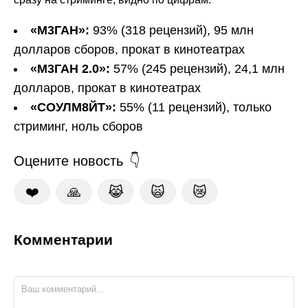
«М3ГАН»:
93% (318 рецензий), 95 млн
долларов сборов, прокат в кинотеатрах
«М3ГАН 2.0»:
57% (245 рецензий), 24,1 млн
долларов, прокат в кинотеатрах
«СОУЛМ8ЙТ»:
55% (11 рецензий), только
стриминг, ноль сборов
Оцените новость
❤️
🙏
😹
🙀
😿
Комментарии