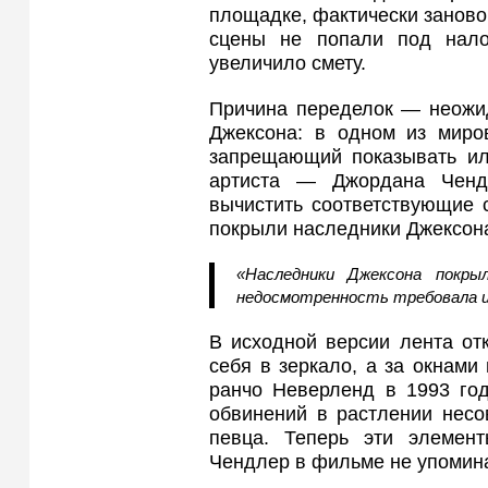
площадке, фактически заново 
сцены не попали под нало
увеличило смету.
Причина переделок — неожид
Джексона: в одном из миров
запрещающий показывать ил
артиста — Джордана Ченд
вычистить соответствующие 
покрыли наследники Джексона
«Наследники Джексона покр
недосмотренность требовала из
В исходной версии лента от
себя в зеркало, а за окнами
ранчо Неверленд в 1993 год
обвинений в растлении несо
певца. Теперь эти элемен
Чендлер в фильме не упомин