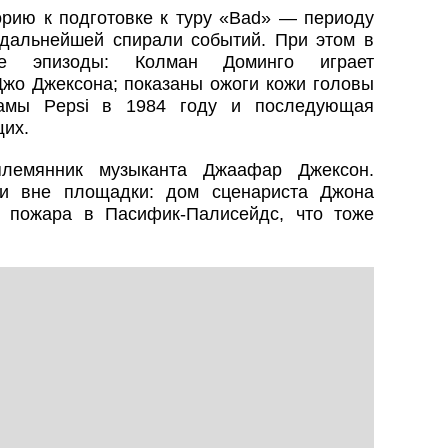
рию к подготовке к туру «Bad» — периоду
 дальнейшей спирали событий. При этом в
ие эпизоды: Колман Доминго играет
Джо Джексона; показаны ожоги кожи головы
ламы Pepsi в 1984 году и последующая
щих.
племянник музыканта Джаафар Джексон.
 и вне площадки: дом сценариста Джона
 пожара в Пасифик‑Палисейдс, что тоже