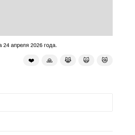
 24 апреля 2026 года.
❤️
🙏
😹
🙀
😿