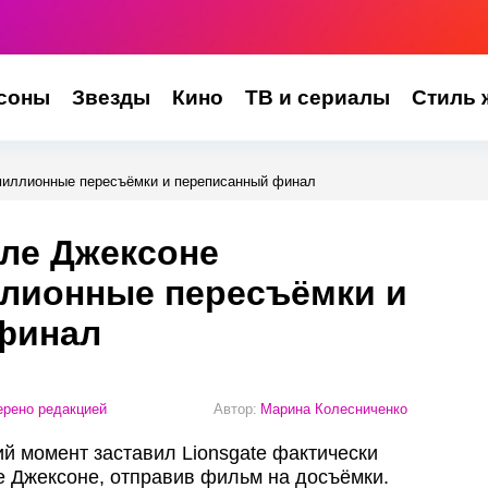
соны
Звезды
Кино
ТВ и сериалы
Стиль 
миллионные пересъёмки и переписанный финал
ле Джексоне
ллионные пересъёмки и
финал
рено редакцией
Автор:
Марина Колесниченко
й момент заставил Lionsgate фактически
е Джексоне, отправив фильм на досъёмки.