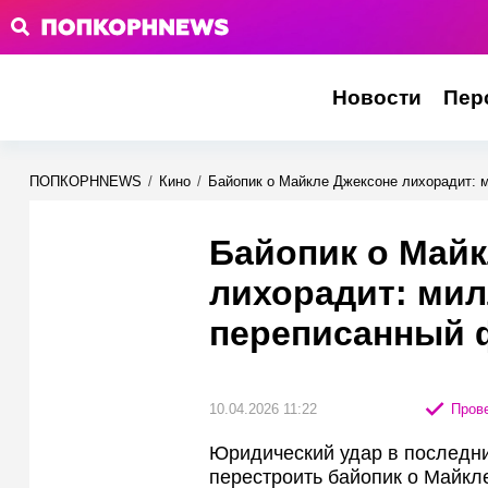
Новости
Пер
ПОПКОРНNEWS
/
Кино
/
Байопик о Майкле Джексоне лихорадит: 
Байопик о Майк
лихорадит: ми
переписанный 
10.04.2026 11:22
Прове
Юридический удар в последни
перестроить байопик о Майкл