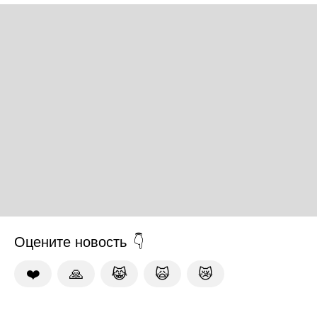
Оцените новость
❤️
🙏
😹
🙀
😿