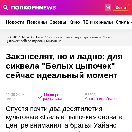
Войти
Новости
Персоны
Звезды
Кино
ТВ и сериалы
Стиль 
ПОПКОРНNEWS
/
Кино
/
Закэнселят, но и ладно: для сиквела "Белых
цыпочек" сейчас идеальный момент
Закэнселят, но и ладно: для
сиквела "Белых цыпочек"
сейчас идеальный момент
Автор:
11.06.2026
Проверено
Александр Иванов
09:23
редакцией
Спустя почти два десятилетия
культовые «Белые цыпочки» снова в
центре внимания, а братья Уайанс