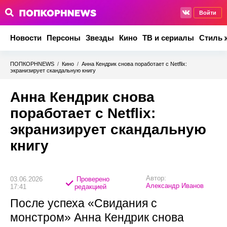
Войти
Новости
Персоны
Звезды
Кино
ТВ и сериалы
Стиль 
ПОПКОРНNEWS
/
Кино
/
Анна Кендрик снова поработает с Netflix:
экранизирует скандальную книгу
Анна Кендрик снова
поработает с Netflix:
экранизирует скандальную
книгу
Автор:
03.06.2026
Проверено
Александр Иванов
17:41
редакцией
После успеха «Свидания с
монстром» Анна Кендрик снова