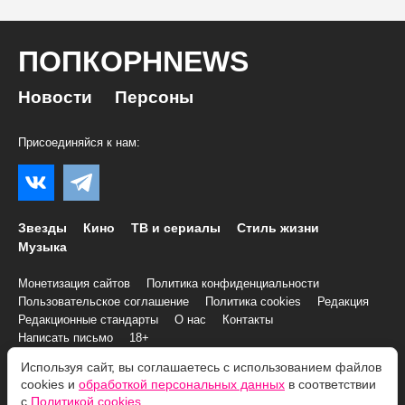
ПОПКОРНNEWS
Новости
Персоны
Присоединяйся к нам:
Звезды
Кино
ТВ и сериалы
Стиль жизни
Музыка
Монетизация сайтов
Политика конфиденциальности
Пользовательское соглашение
Политика cookies
Редакция
Редакционные стандарты
О нас
Контакты
Написать письмо
18+
Используя сайт, вы соглашаетесь с использованием файлов
cookies и
обработкой персональных данных
в соответствии
© 2007–2026 Все права и материалы принадлежат
с
Политикой cookies
.
«ПОПКОРНNEWS»