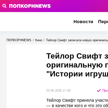
Новости
Пер
ПОПКОРНNEWS
/
Кино
/
Тейлор Свифт записала новую оригиналь
Тейлор Свифт 
оригинальную 
"Истории игруш
03.06.2026 17:28
Про
Тейлор Свифт приняла участие
— в качестве кого и что это 