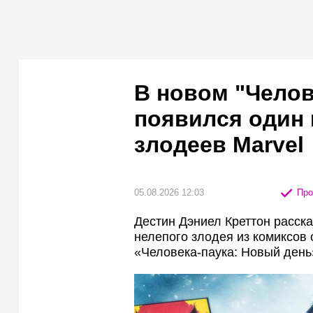
В новом "Челов
появился один
злодеев Marvel
05.08.2026 12:03
Про
Дестин Дэниел Креттон расска
нелепого злодея из комиксов
«Человека-паука: Новый день