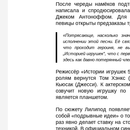
После череды намёков подтв
написала и спродюсировала
Джеком Антоноффом. Для 
певицы открыты предзаказы т
«Потрясающе, насколько зна
исполнении этой песни. Её свя
что проходит героиня, не вы
„Историей игрушек“, что с перв
здесь как давно потерянный чле
Режиссёр «Истории игрушек 5
ролям вернутся Том Хэнкс (
Кьюсак (Джесси). К актерско
озвучит новую игрушку по
является планшетом.
По сюжету Лилипод появляет
собой «подрывные идеи» о том
раз явно делает ставку на ст
техникой. В официальном син