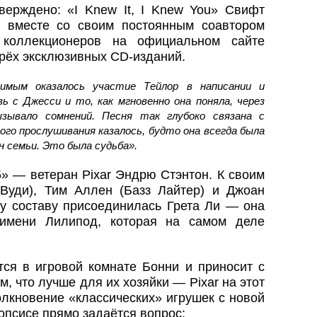
ерждено: «I Knew It, I Knew You» Свифт
 вместе со своим постоянным соавтором
коллекционеров на официальном сайте
рёх эксклюзивных CD-изданий.
чимым оказалось участие Тейлор в написании и
зь с Джесси и то, как мгновенно она поняла, через
зывало сомнений. Песня так глубоко связана с
ого прослушивания казалось, будто она всегда была
н семьи. Это была судьба».
» — ветеран Pixar Эндрю Стэнтон. К своим
Вуди), Тим Аллен (Базз Лайтер) и Джоан
му составу присоединилась Грета Ли — она
 имени Лилипод, которая на самом деле
ся в игровой комнате Бонни и приносит с
, что лучше для их хозяйки — Pixar на этот
олкновение «классических» игрушек с новой
опсисе прямо задаётся вопрос: