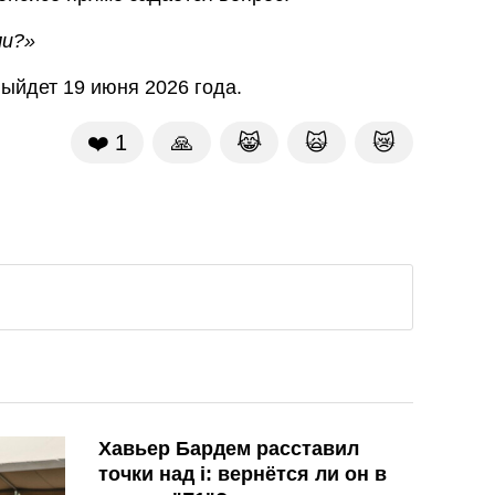
ми?»
ыйдет 19 июня 2026 года.
❤️
1
🙏
😹
🙀
😿
Хавьер Бардем расставил
точки над i: вернётся ли он в