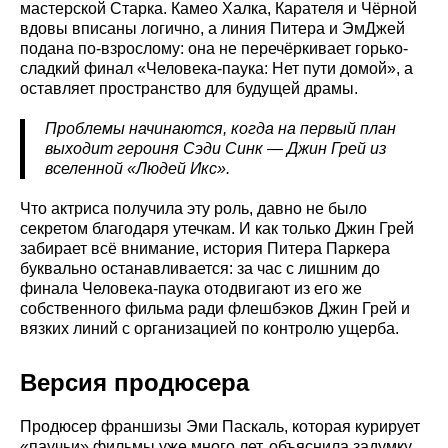
мастерской Старка. Камео Халка, Карателя и Чёрной
вдовы вписаны логично, а линия Питера и ЭмДжей
подана по-взрослому: она не перечёркивает горько-
сладкий финал «Человека-паука: Нет пути домой», а
оставляет пространство для будущей драмы.
Проблемы начинаются, когда на первый план
выходит героиня Сэди Синк — Джин Грей из
вселенной «Людей Икс».
Что актриса получила эту роль, давно не было
секретом благодаря утечкам. И как только Джин Грей
забирает всё внимание, история Питера Паркера
буквально останавливается: за час с лишним до
финала Человека-паука отодвигают из его же
собственного фильма ради флешбэков Джин Грей и
вязких линий с организацией по контролю ущерба.
Версия продюсера
Продюсер франшизы Эми Паскаль, которая курирует
«паучьи» фильмы уже много лет, объяснила задумку.