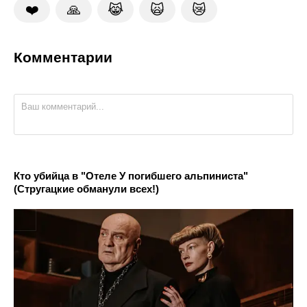
❤️
🙏
😹
🙀
😿
Комментарии
Кто убийца в "Отеле У погибшего альпиниста"
(Стругацкие обманули всех!)