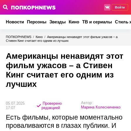
Войти
Новости
Персоны
Звезды
Кино
ТВ и сериалы
Стиль 
ПОПКОРНNEWS
/
Кино
/
Американцы ненавидят этот фильм ужасов – а
Стивен Кинг считает его одним из лучших
Американцы ненавидят этот
фильм ужасов – а Стивен
Кинг считает его одним из
лучших
Автор:
05.07.2025
Проверено
Марина Колесниченко
17:07
редакцией
Есть фильмы, которые моментально
проваливаются в глазах публики. И