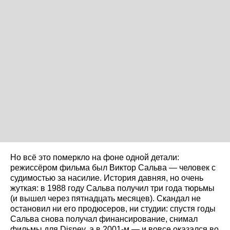
Но всё это померкло на фоне одной детали:
режиссёром фильма был Виктор Сальва — человек с
судимостью за насилие. История давняя, но очень
жуткая: в 1988 году Сальва получил три года тюрьмы
(и вышел через пятнадцать месяцев). Скандал не
остановил ни его продюсеров, ни студии: спустя годы
Сальва снова получал финансирование, снимал
фильмы для Disney, а в 2001-м — и вовсе оказался во