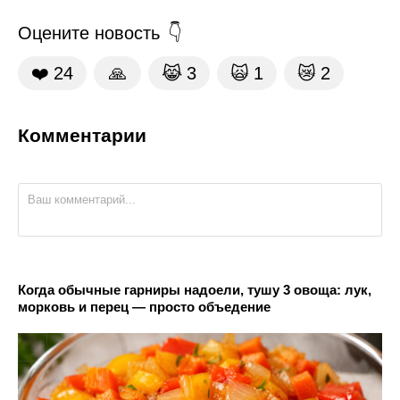
Оцените новость
❤️
24
🙏
😹
3
🙀
1
😿
2
Комментарии
Когда обычные гарниры надоели, тушу 3 овоща: лук,
морковь и перец — просто объедение