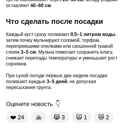
оставляют
40–60 см
.
Что сделать после посадки
Каждый куст сразу поливают
0,5–1 литром воды
,
затем почву мульчируют соломой, торфом,
перепревшими опилками или скошенной травой
слоем
3–5 см
. Мульча помогает сохранить влагу,
снижает перепады температуры и уменьшает рост
сорняков.
При сухой погоде первые две недели посадки
поливают каждые
3–5 дней
, не допуская
пересыхания грунта.
Оцените новость
❤️
24
🙏
😹
3
🙀
1
😿
2