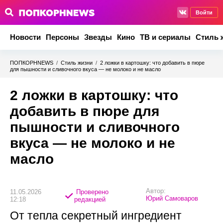
Войти
Новости
Персоны
Звезды
Кино
ТВ и сериалы
Стиль 
ПОПКОРНNEWS
/
Стиль жизни
/
2 ложки в картошку: что добавить в пюре
для пышности и сливочного вкуса — не молоко и не масло
2 ложки в картошку: что
добавить в пюре для
пышности и сливочного
вкуса — не молоко и не
масло
Автор:
11.05.2026
Проверено
Юрий Самоваров
12:18
редакцией
От тепла секретный ингредиент