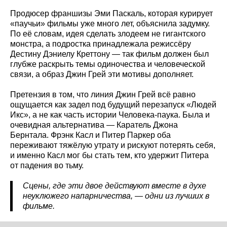
Продюсер франшизы Эми Паскаль, которая курирует
«паучьи» фильмы уже много лет, объяснила задумку.
По её словам, идея сделать злодеем не гигантского
монстра, а подростка принадлежала режиссёру
Дестину Дэниелу Креттону — так фильм должен был
глубже раскрыть темы одиночества и человеческой
связи, а образ Джин Грей эти мотивы дополняет.
Претензия в том, что линия Джин Грей всё равно
ощущается как задел под будущий перезапуск «Людей
Икс», а не как часть истории Человека-паука. Была и
очевидная альтернатива — Каратель Джона
Бернтала. Фрэнк Касл и Питер Паркер оба
переживают тяжёлую утрату и рискуют потерять себя,
и именно Касл мог бы стать тем, кто удержит Питера
от падения во тьму.
Сцены, где эти двое действуют вместе в духе
неуклюжего напарничества, — одни из лучших в
фильме.