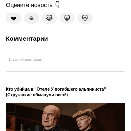
Оцените новость
❤️
🙏
😹
🙀
😿
Комментарии
Кто убийца в "Отеле У погибшего альпиниста"
(Стругацкие обманули всех!)