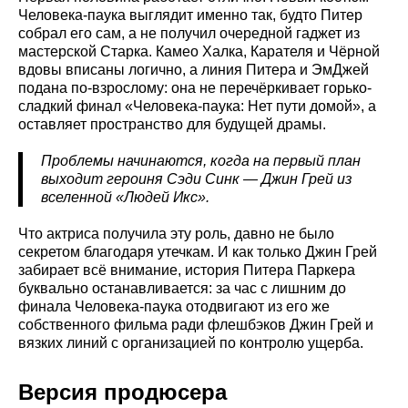
Человека-паука выглядит именно так, будто Питер
собрал его сам, а не получил очередной гаджет из
мастерской Старка. Камео Халка, Карателя и Чёрной
вдовы вписаны логично, а линия Питера и ЭмДжей
подана по-взрослому: она не перечёркивает горько-
сладкий финал «Человека-паука: Нет пути домой», а
оставляет пространство для будущей драмы.
Проблемы начинаются, когда на первый план
выходит героиня Сэди Синк — Джин Грей из
вселенной «Людей Икс».
Что актриса получила эту роль, давно не было
секретом благодаря утечкам. И как только Джин Грей
забирает всё внимание, история Питера Паркера
буквально останавливается: за час с лишним до
финала Человека-паука отодвигают из его же
собственного фильма ради флешбэков Джин Грей и
вязких линий с организацией по контролю ущерба.
Версия продюсера