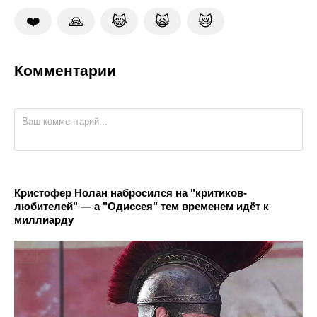
❤️
🙏
😹
🙀
😿
Комментарии
Кристофер Нолан набросился на "критиков-
любителей" — а "Одиссея" тем временем идёт к
миллиарду