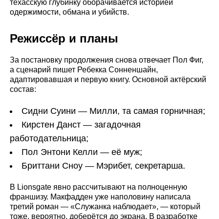
техасскую глубинку оборачивается историей
одержимости, обмана и убийств.
Режиссёр и планы
За постановку продолжения снова отвечает Пол Фиг,
а сценарий пишет Ребекка Сонненшайн,
адаптировавшая и первую книгу. Основной актёрский
состав:
Сидни Суини — Милли, та самая горничная;
Кирстен Данст — загадочная
работодательница;
Пол Энтони Келли — её муж;
Бриттани Сноу — Мэрибет, секретарша.
В Lionsgate явно рассчитывают на полноценную
франшизу. Макфадден уже наполовину написала
третий роман — «Служанка наблюдает», — который
тоже, вероятно, доберётся до экрана. В разработке