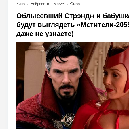
Кино
Нейросети
Marvel
Юмор
Облысевший Стрэндж и бабушка
будут выглядеть «Мстители-205
даже не узнаете)