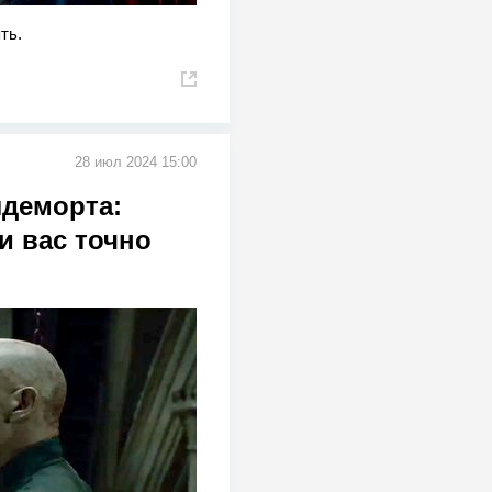
ть.
28 июл 2024 15:00
лдеморта:
и вас точно