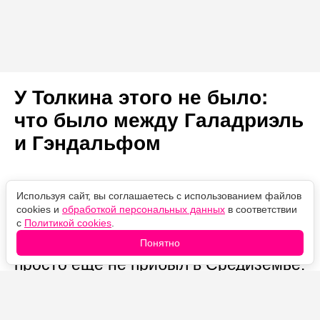
У Толкина этого не было:
что было между Галадриэль
и Гэндальфом
Автор:
08.08.2026
Проверено
Используя сайт, вы соглашаетесь с использованием файлов
Марина Колесниченко
13:28
редакцией
cookies и
обработкой персональных данных
в соответствии
У Толкина между ними не было
с
Политикой cookies
.
ничего до Третьей эпохи — Гэндальф
Понятно
просто ещё не прибыл в Средиземье.