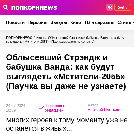
Войти
Новости
Персоны
Звезды
Кино
ТВ и сериалы
Стиль 
ПОПКОРНNEWS
/
Кино
/
Облысевший Стрэндж и бабушка Ванда: как будут
выглядеть «Мстители-2055» (Паучка вы даже не узнаете)
Облысевший Стрэндж и
бабушка Ванда: как будут
выглядеть «Мстители-2055»
(Паучка вы даже не узнаете)
Автор:
24.07.2024
Проверено
Алексей Плеткин
10:59
редакцией
Многих героев к тому моменту уже не
останется в живых…