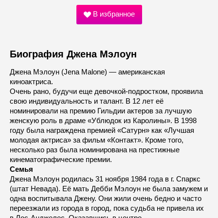
В избранное
Биография Джена Мэлоун
Джена Мэлоун (Jena Malone) — американская
киноактриса.
Очень рано, будучи еще девочкой-подростком, проявила
свою индивидуальность и талант. В 12 лет её
номинировали на премию Гильдии актеров за лучшую
женскую роль в драме «Ублюдок из Каролины». В 1998
году была награждена премией «Сатурн» как «Лучшая
молодая актриса» за фильм «Контакт». Кроме того,
несколько раз была номинирована на престижные
кинематографические премии.
Семья
Джена Мэлоун родилась 31 ноября 1984 года в г. Спаркс
(штат Невада). Её мать Дебби Мэлоун не была замужем и
одна воспитывала Джену. Они жили очень бедно и часто
переезжали из города в город, пока судьба не привела их
в Лос-Анджелес. Оказавшись в центре