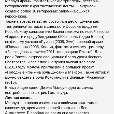
Мэлоун драмы, фантастические триллеры, вестерны,
исторические и фантастические ленты — актрисой
создано более 30 интересных запоминающихся
персонажей.
Также в возрасте 22 лет состоялся дебют Джены как
театральной актрисы в спектакле Doubt на Бродвее.
Российскому кинозрителю Джена знакома по новой версии
«Гордости и предубеждения» (2005, роль Лидии Беннет),
по фильму ужасов «Руины»(2008, Эми), военной драме
«Посланник» (2008, Келли), фантастическому триллеру
«Запрещённый приём»(2011, танцовщица Ракета). Для
роли Ракеты актриса специально брала уроки боевого
мастерства, и все сложные трюки выполняла сама.
В 2013 году Мэлоун пригласили в большой проект
«Голодные игры» на роль Джоанны Мэйсон. Также актрису
можно увидеть в роли Констанции в фильме «Анжелика»
(2015).
В настоящее время Джена Мэлоун одна из самых
востребованных актрис Голливуда.
Личная жизнь
Мэлоун — хорошо известная и любимая зрителями
кинозвезда, проживает в своей квартире в Лос-
Анджелесе. В свободное время она увлекается