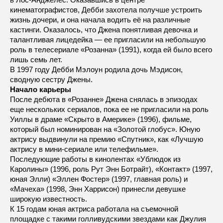
кинематографистов, Дебби захотела получше устроить
жизнь дочери, и она начала водить её на различные
кастинги. Оказалось, что Джена понятливая девочка и
талантливая лицедейка — ее пригласили на небольшую
роль в телесериале «Розанна» (1991), когда ей было всего
лишь семь лет.
В 1997 году Дебби Мэлоун родила дочь Мэдисон,
сводную сестру Джены.
Начало карьеры
После дебюта в «Розанне» Джена снялась в эпизодах
еще нескольких сериалов, пока ее не пригласили на роль
Уиллы в драме «Скрыто в Америке» (1996), фильме,
который был номинирован на «Золотой глобус». Юную
актрису выдвинули на премию «Спутник», как «Лучшую
актрису в мини-сериале или телефильме».
Последующие работы в кинолентах «Ублюдок из
Каролины» (1996, роль Рут Энн Ботрайт), «Контакт» (1997,
юная Элли) «Эллен Фостер» (1997, главная роль) и
«Мачеха» (1998, Энн Харрисон) принесли девушке
широкую известность.
К 15 годам юная актриса работала на съемочной
площадке с такими голливудскими звездами как Джулия