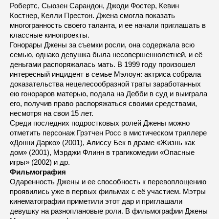
Робертс, Сьюзен Сарандон, Джоди Фостер, Кевин
Костнер, Келли Престон. Джена смогла показать
многогранность своего таланта, и ее начали приглашать в
классные кинопроекты.
Гонорары Джены за съемки росли, она содержала всю
семью, однако девушка была несовершеннолетней, и её
деньгами распоряжалась мать. В 1999 году произошел
интересный инцидент в семье Мэлоун: актриса собрала
доказательства нецелесообразной траты заработанных
ею гонораров матерью, подала на Дебби в суд и выиграла
его, получив право распоряжаться своими средствами,
несмотря на свои 15 лет.
Среди последних подростковых ролей Джены можно
отметить персонаж Грэтчен Росс в мистическом триллере
«Донни Дарко» (2001), Алиссу Бек в драме «Жизнь как
дом» (2001), Мэрджи Флинн в трагикомедии «Опасные
игры» (2002) и др.
Фильмография
Одаренность Джены и ее способность к перевоплощению
проявились уже в первых фильмах с её участием. Мэтры
кинематографии приметили этот дар и приглашали
девушку на разноплановые роли. В фильмографии Джены