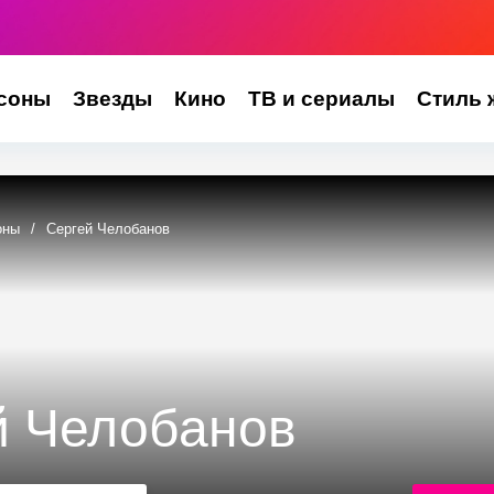
соны
Звезды
Кино
ТВ и сериалы
Стиль 
оны
/
Сергей Челобанов
й Челобанов