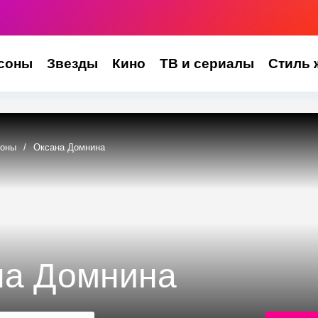
соны
Звезды
Кино
ТВ и сериалы
Стиль 
соны
/
Оксана Домнина
на Домнина