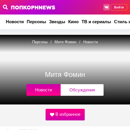
Войти
Новости
Персоны
Звезды
Кино
ТВ и сериалы
Стиль 
Персоны
/
Митя Фомин
/
Новости
Митя Фомин
Новости
Обсуждения
В избранное