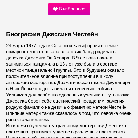
В избранное
Биография Джессика Честейн
24 марта 1977 года в Северной Калифорнии в семье
пожарного и шеф-повара веганских блюд родилась
девочка Джессика Эн Ховард. В 9 лет она начала
заниматься танцами, а в 13 лет уже была в составе
местной танцевальной группы. Это в будущем оказало
положительное влияние при поступлении в школу
актерского мастерства. Драматическая школа Джулльярд
в Нью-Йорке предоставила ей стипендию Робина
Уильямса для особенно одаренных учеников. Чуть позже
Джессика берет себе сценический псевдоним, заменяя
родную фамилию на девичью фамилию матери Честейн.
Влияние матери также сказалось в том, что девочка очень
рано стала веганом.
Во время обучения театральному мастерству Джессика
постоянно принимает участие в различных постановках.
Чаще всего ей достаются шекспировские спектакли, в