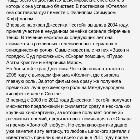
которых она успешно блистает. В постановке «Отелло»
она составила дуэт вместе с Филиппом Сеймуром
Хоффманом.
Впервые на экран Джессика Честейн вышла в 2004 году,
приняв участие в неудачном ремейке сериала «Мрачные
тени». В течение нескольких следующих лет она
снимается в различных телевизионных сериалах в
эпизодических ролях. Самые известные из них «Закон и
порядок. Суд присяжных», «Скорая помощь», «Пуаро
Агаты Кристи» и «Вероника Марс».
На большой экран Джессика Честейн попала только в
2008 году с выходом фильма «Жолин», где сыграла
главную роль. За этот фильм она сразу же получила
премию за лучшую женскую роль на Международном
кинофестивале в Сиэтле.
В период с 2008 по 2012 года Джессика Честейн получает
множество предложений и снимается сразу в нескольких
крупных кинокартинах, за которые получает более 35
различных премий, среди которых номинация на «Оскар»
и премия «Золотой глобус». Но если кинокритики давно
уже заметили эту актрису, то любовь широкого зрителя и
известность пришли к ней всего лишь в 2011 году после