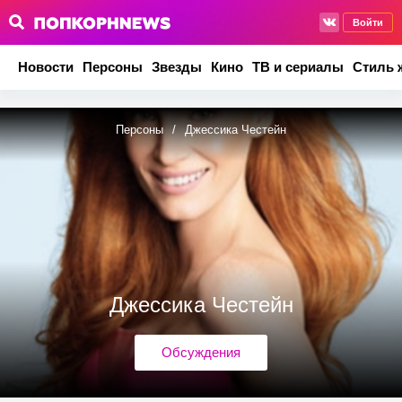
Войти
Новости
Персоны
Звезды
Кино
ТВ и сериалы
Стиль 
Персоны
/
Джессика Честейн
Джессика Честейн
Обсуждения