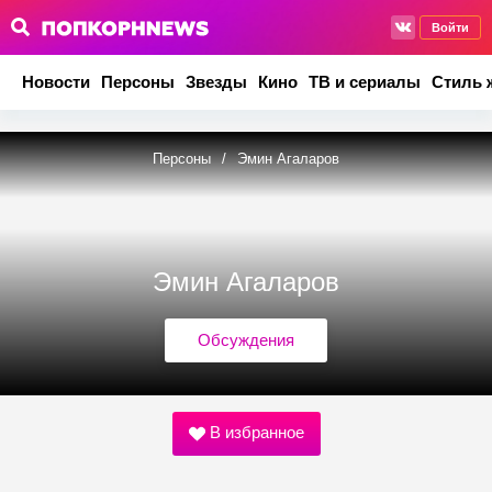
Войти
Новости
Персоны
Звезды
Кино
ТВ и сериалы
Стиль 
Персоны
/
Эмин Агаларов
Эмин Агаларов
Обсуждения
В избранное