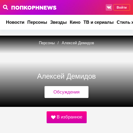
Войти
Новости
Персоны
Звезды
Кино
ТВ и сериалы
Стиль 
Персоны
/
Алексей Демидов
Алексей Демидов
Обсуждения
В избранное