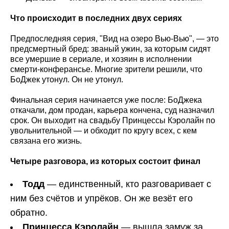
Что происходит в последних двух сериях
Предпоследняя серия, "Вид на озеро Вью-Вью", — это
предсмертный бред: званый ужин, за которым сидят
все умершие в сериале, и хозяин в исполнении
смерти-конферансье. Многие зрители решили, что
БоДжек утонул. Он не утонул.
Финальная серия начинается уже после: БоДжека
откачали, дом продан, карьера кончена, суд назначил
срок. Он выходит на свадьбу Принцессы Кэролайн по
увольнительной — и обходит по кругу всех, с кем
связана его жизнь.
Четыре разговора, из которых состоит финал
Тодд
— единственный, кто разговаривает с
ним без счётов и упрёков. Он же везёт его
обратно.
Принцесса Кэролайн
— вышла замуж за