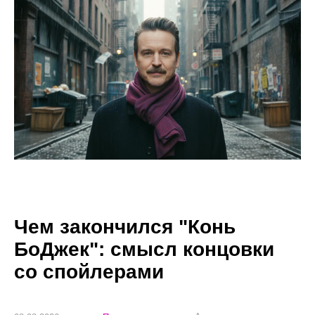
Чем закончился "Конь
БоДжек": смысл концовки
со спойлерами