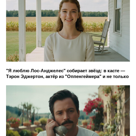
"Я люблю Лос-Анджелес" собирает звёзд: в касте —
Тэрон Эджертон, актёр из "Оппенгеймера" и не только