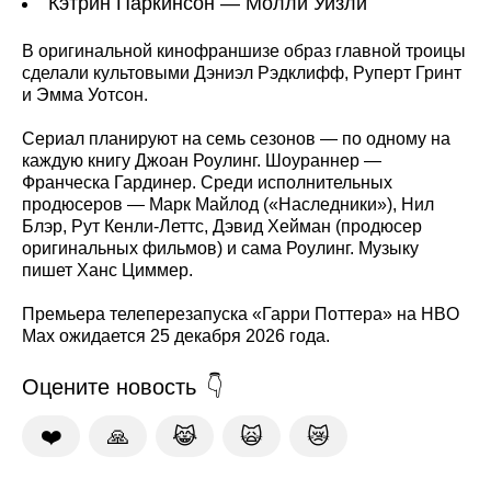
Кэтрин Паркинсон — Молли Уизли
В оригинальной кинофраншизе образ главной троицы
сделали культовыми Дэниэл Рэдклифф, Руперт Гринт
и Эмма Уотсон.
Сериал планируют на семь сезонов — по одному на
каждую книгу Джоан Роулинг. Шоураннер —
Франческа Гардинер. Среди исполнительных
продюсеров — Марк Майлод («Наследники»), Нил
Блэр, Рут Кенли-Леттс, Дэвид Хейман (продюсер
оригинальных фильмов) и сама Роулинг. Музыку
пишет Ханс Циммер.
Премьера телеперезапуска «Гарри Поттера» на HBO
Max ожидается 25 декабря 2026 года.
Оцените новость
❤️
🙏
😹
🙀
😿