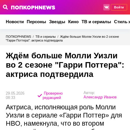
Войти
Новости
Персоны
Звезды
Кино
ТВ и сериалы
Стиль 
ПОПКОРНNEWS
/
ТВ и сериалы
/
Ждём больше Молли Уизли во 2 сезоне
"Гарри Поттера": актриса подтвердила
Ждём больше Молли Уизли
во 2 сезоне "Гарри Поттера":
актриса подтвердила
Автор:
29.05.2026
Проверено
Александр Иванов
08:33
редакцией
Актриса, исполняющая роль Молли
Уизли в сериале «Гарри Поттер» для
HBO, намекнула, что во втором