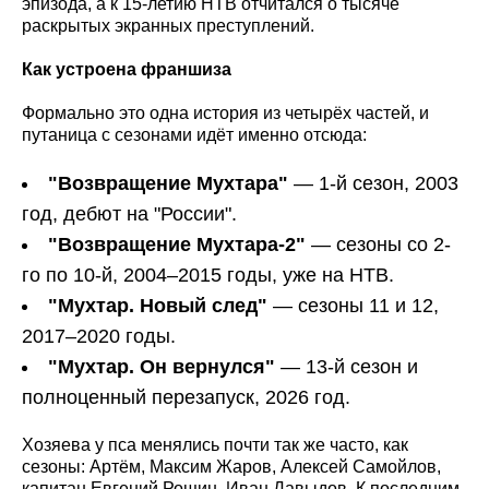
эпизода, а к 15-летию НТВ отчитался о тысяче
раскрытых экранных преступлений.
Как устроена франшиза
Формально это одна история из четырёх частей, и
путаница с сезонами идёт именно отсюда:
"Возвращение Мухтара"
— 1-й сезон, 2003
год, дебют на "России".
"Возвращение Мухтара-2"
— сезоны со 2-
го по 10-й, 2004–2015 годы, уже на НТВ.
"Мухтар. Новый след"
— сезоны 11 и 12,
2017–2020 годы.
"Мухтар. Он вернулся"
— 13-й сезон и
полноценный перезапуск, 2026 год.
Хозяева у пса менялись почти так же часто, как
сезоны: Артём, Максим Жаров, Алексей Самойлов,
капитан Евгений Рощин, Иван Давыдов. К последним