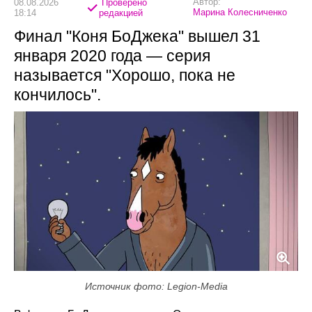
Автор:
08.08.2026
Проверено
Марина Колесниченко
18:14
редакцией
Финал "Коня БоДжека" вышел 31
января 2020 года — серия
называется "Хорошо, пока не
кончилось".
Источник фото: Legion-Media