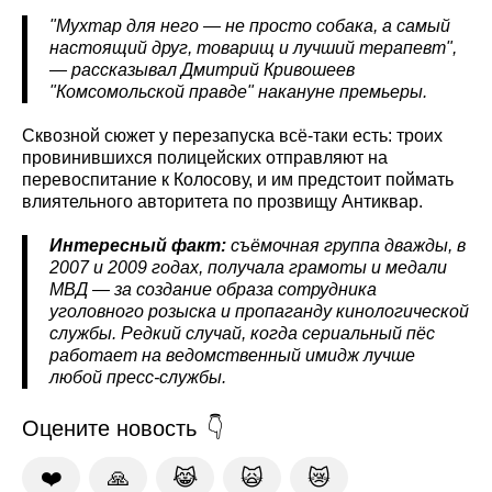
"Мухтар для него — не просто собака, а самый
настоящий друг, товарищ и лучший терапевт",
— рассказывал Дмитрий Кривошеев
"Комсомольской правде" накануне премьеры.
Сквозной сюжет у перезапуска всё-таки есть: троих
провинившихся полицейских отправляют на
перевоспитание к Колосову, и им предстоит поймать
влиятельного авторитета по прозвищу Антиквар.
Интересный факт:
съёмочная группа дважды, в
2007 и 2009 годах, получала грамоты и медали
МВД — за создание образа сотрудника
уголовного розыска и пропаганду кинологической
службы.
Редкий случай, когда сериальный пёс
работает на ведомственный имидж лучше
любой пресс-службы.
Оцените новость
❤️
🙏
😹
🙀
😿