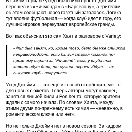
В самом сериале уход объяснили просто: Джейми
перешёл из «Ричмонда» в «Барселону», а зрителям
об этом сообщают через газетный заголовок. Логика
тут вполне футбольная — когда клуб идёт в гору, его
лучших игроков перекупают европейские гранды.
Вот как объяснил это сам Хант в разговоре с Variety:
«Фил был занят, но, кроме того, было бы уже слишком
неправдоподобно, если бы вся старая команда по-
прежнему играла за "Ричмонд". Если у клуба так
хорошо идут дела, то лучшие игроки уйдут — их
выкупят клубы покрупнее».
Уход Джейми — это ещё и способ освободить место
для новых сюжетов. Теперь авторы могут наконец
заняться линией Кили и Роя Кента, которую зрители
ждали с самого начала. По словам Ханта, между
этими двумя по-прежнему есть химия — «неважно, в
романтическом ключе или нет».
Но не только Джейми нет в новом сезоне. За кадром
остались Сэм Обисанья, Айзек Макаду, Колин Хьюз и