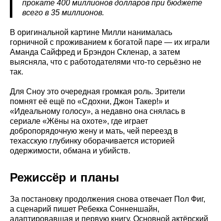
прокате 400 миллионов долларов при бюджете
всего в 35 миллионов.
В оригинальной картине Милли нанималась
горничной с проживанием к богатой паре — их играли
Аманда Сайфред и Брэндон Скленар, а затем
выясняла, что с работодателями что-то серьёзно не
так.
Для Сноу это очередная громкая роль. Зрители
помнят её ещё по «Сдохни, Джон Такер!» и
«Идеальному голосу», а недавно она снялась в
сериале «Жёны на охоте», где играет
добропорядочную жену и мать, чей переезд в
техасскую глубинку оборачивается историей
одержимости, обмана и убийств.
Режиссёр и планы
За постановку продолжения снова отвечает Пол Фиг,
а сценарий пишет Ребекка Сонненшайн,
адаптировавшая и первую книгу. Основной актёрский