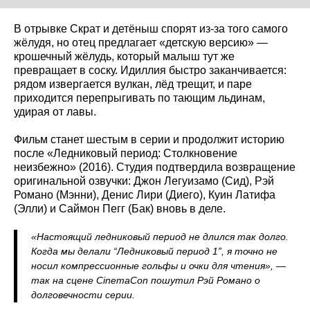
В отрывке Скрат и детёныш спорят из‑за того самого
жёлудя, но отец предлагает «детскую версию» —
крошечный жёлудь, который малыш тут же
превращает в соску. Идиллия быстро заканчивается:
рядом извергается вулкан, лёд трещит, и паре
приходится перепрыгивать по тающим льдинам,
удирая от лавы.
Фильм станет шестым в серии и продолжит историю
после «Ледниковый период: Столкновение
неизбежно» (2016). Студия подтвердила возвращение
оригинальной озвучки: Джон Легуизамо (Сид), Рэй
Романо (Мэнни), Денис Лири (Диего), Куин Латифа
(Элли) и Саймон Пегг (Бак) вновь в деле.
«Настоящий ледниковый период не длился так долго.
Когда мы делали “Ледниковый период 1”, я точно не
носил компрессионные гольфы и очки для чтения», —
так на сцене CinemaCon пошутил Рэй Романо о
долговечности серии.