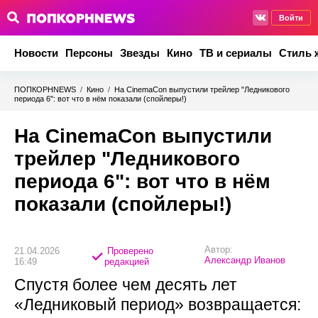
Войти
Новости
Персоны
Звезды
Кино
ТВ и сериалы
Стиль 
ПОПКОРНNEWS
/
Кино
/
На CinemaCon выпустили трейлер "Ледникового
периода 6": вот что в нём показали (спойлеры!)
На CinemaCon выпустили
трейлер "Ледникового
периода 6": вот что в нём
показали (спойлеры!)
Автор:
21.04.2026
Проверено
Александр Иванов
16:49
редакцией
Спустя более чем десять лет
«Ледниковый период» возвращается: