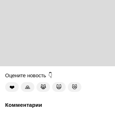
Оцените новость
❤️
🙏
😹
🙀
😿
Комментарии