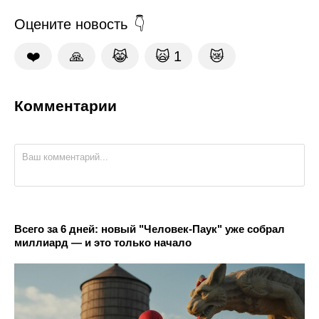
Оцените новость
❤️
🙏
😹
🙀
1
😿
Комментарии
Всего за 6 дней: новый "Человек-Паук" уже собрал
миллиард — и это только начало