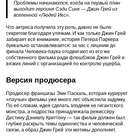
Проблемы начинаются, когда на первый план
выходит героиня Сэди Синк — Джин Грей из
вселенной «Людей Икс».
Что актриса получила эту роль, давно не было
секретом благодаря утечкам. И как только Джин Грей
забирает всё внимание, история Питера Паркера
буквально останавливается: за час с лишним до
финала Человека-паука отодвигают из его же
собственного фильма ради флешбэков Джин Грей и
вязких линий с организацией по контролю ущерба.
Версия продюсера
Продюсер франшизы Эми Паскаль, которая курирует
«паучьи» фильмы уже много лет, объяснила задумку.
По её словам, идея сделать злодеем не гигантского
монстра, а подростка принадлежала режиссёру
Дестину Дэниелу Креттону — так фильм должен был
глубже раскрыть темы одиночества и человеческой
связи, а образ Джин Грей эти мотивы дополняет.