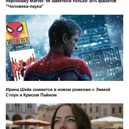
персонажу Marvel: её заметили только 30% фанатов
"Человека-паука"
Ирина Шейк снимется в новом ромкоме с Эммой
Стоун и Крисом Пайном