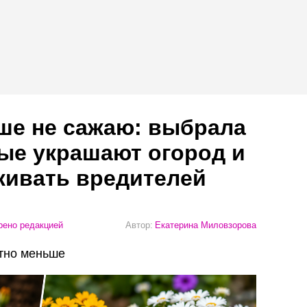
ше не сажаю: выбрала
рые украшают огород и
живать вредителей
ено редакцией
Автор:
Екатерина Миловзорова
етно меньше