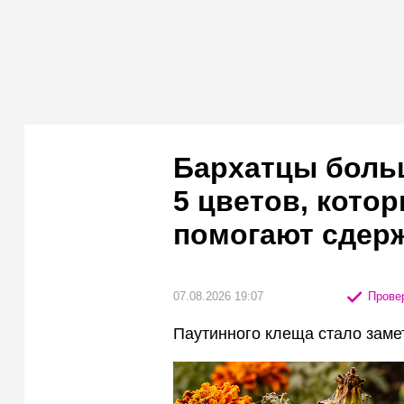
Бархатцы боль
5 цветов, кото
помогают сдер
07.08.2026 19:07
Провер
Паутинного клеща стало зам