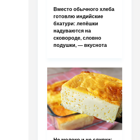
Вместо обычного хлеба
готовлю индийские
бхатури: лепёшки
надуваются на
сковороде, словно
подушки, — вкуснота
Не молоко и не сливки: