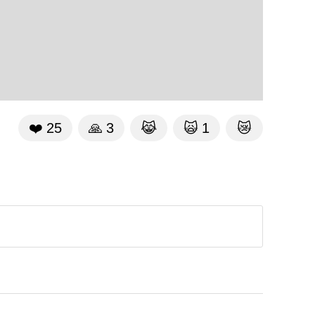
❤️
25
🙏
3
😹
🙀
1
😿