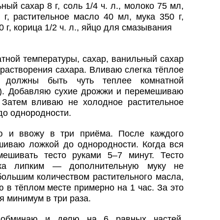
ный сахар 8 г, соль 1/4 ч. л., молоко 75 мл,
г, растительное масло 40 мл, мука 350 г,
0 г, корица 1/2 ч. л., яйцо для смазывания
тной температуры, сахар, ванильный сахар
 растворения сахара. Вливаю слегка тёплое
 должны быть чуть теплее комнатной
и). Добавляю сухие дрожжи и перемешиваю
 Затем вливаю не холодное растительное
до однородности.
ю и ввожу в три приёма. После каждого
иваю ложкой до однородности. Когда вся
ешивать тесто руками 5–7 минут. Тесто
гка липким — дополнительную муку не
ольшим количеством растительного масла,
 в тёплом месте примерно на 1 час. За это
я минимум в три раза.
 обминаю и делю на 6 равных частей.