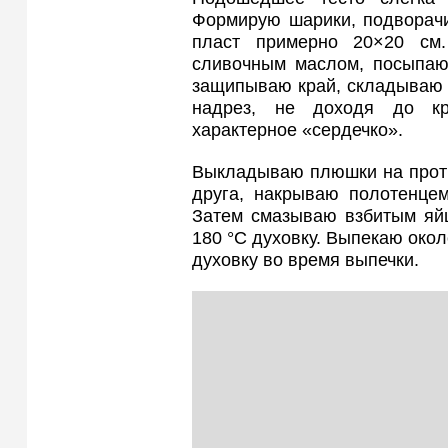
Формирую шарики, подворачи
пласт примерно 20×20 см
сливочным маслом, посыпаю 
защипываю край, складываю 
надрез, не доходя до кр
характерное «сердечко».
Выкладываю плюшки на проти
друга, накрываю полотенцем
Затем смазываю взбитым яйц
180 °C духовку. Выпекаю окол
духовку во время выпечки.