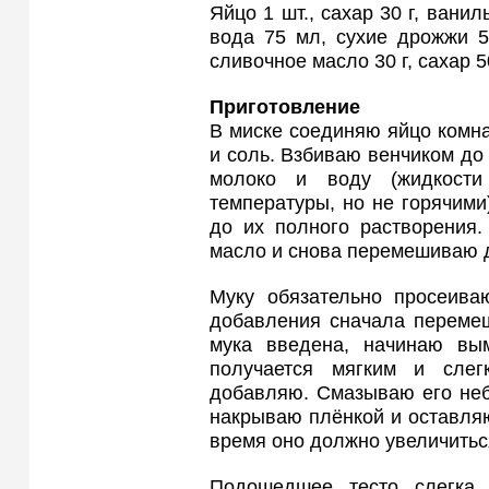
Яйцо 1 шт., сахар 30 г, ваниль
вода 75 мл, сухие дрожжи 5 
сливочное масло 30 г, сахар 5
Приготовление
В миске соединяю яйцо комна
и соль. Взбиваю венчиком до
молоко и воду (жидкости
температуры, но не горячим
до их полного растворения.
масло и снова перемешиваю 
Муку обязательно просеива
добавления сначала перемеш
мука введена, начинаю вым
получается мягким и сле
добавляю. Смазываю его неб
накрываю плёнкой и оставляю
время оно должно увеличитьс
Подошедшее тесто слегка